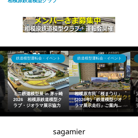
相模原鉄道模型クラブ
模型運転会・イベント
ジオラマ出張貸出
ジオラマ出張
原市民「桜まつり」
貸出可能ジオラマ(運搬・
体験運転走行
26年)「鉄道模型ジオ
設置タイプ)の概要一覧目
型イベント設
示走行」ご案内...
安【鉄道模型Nゲージ出...
マ走行」「お祭
sagamier