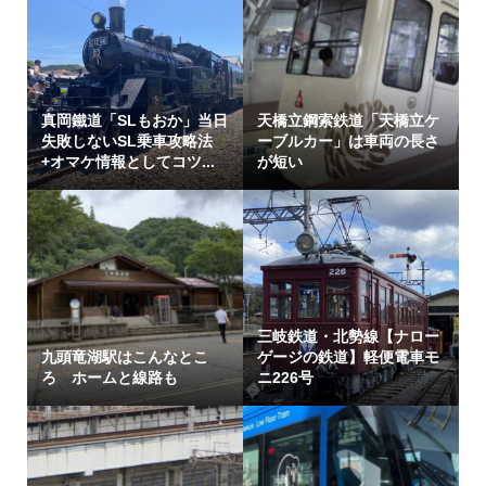
真岡鐵道「SLもおか」当日
天橋立鋼索鉄道「天橋立ケ
失敗しないSL乗車攻略法
ーブルカー」は車両の長さ
+オマケ情報としてコツ...
が短い
三岐鉄道・北勢線【ナロー
九頭竜湖駅はこんなとこ
ゲージの鉄道】軽便電車モ
ろ ホームと線路も
ニ226号