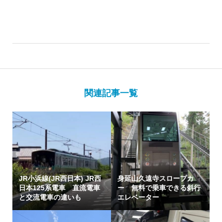
関連記事一覧
JR小浜線(JR西日本) JR西
身延山久遠寺スロープカ
日本125系電車 直流電車
ー 無料で乗車できる斜行
と交流電車の違いも
エレベーター