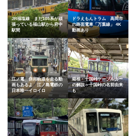
JR福塩線 まだ105系が頑
ドラえもんトラム 高岡市
張っている福山駅から府中
の路面電車「万葉線」 4K
駅間
動画あり
江ノ電 併用軌道を走る動
箱根・十国峠ケーブルカー
画もあるよ 江ノ島電鉄の
の解説～十国峠の名前由来
日本唯一イロイロ
も