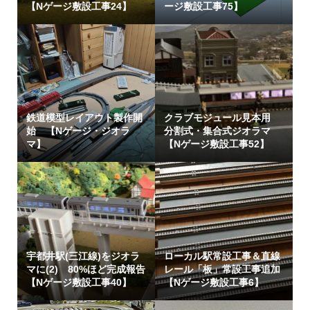
【Nゲージ敷設工事24】
ージ敷設工事75】
鉄道模型レイアウト製作開
クラブモジュール見本用
始 【Nゲージ・ジオラ
分割式・集合式ジオラマ
マ】
【Nゲージ敷設工事52】
宇都井駅(三江線)をジオラ
ローカル駅常設工事＆直線
マに(2) 80%ほど完成報告
レール「板」常設工事追加
【Nゲージ敷設工事40】
【Nゲージ敷設工事6】