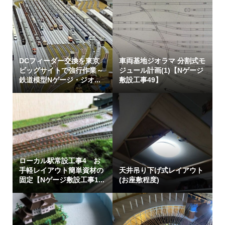
DCフィーダー交換を東京
車両基地ジオラマ 分割式モ
ビッグサイトで強行作業～
ジュール計画(1)【Nゲージ
鉄道模型Nゲージ・ジオ...
敷設工事49】
ローカル駅常設工事4 お
手軽レイアウト簡単資材の
天井吊り下げ式レイアウト
固定【Nゲージ敷設工事1...
(お座敷程度)