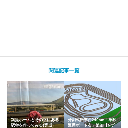
関連記事一覧
築提ホームとその下にある
分割式転車台240cm「単独
駅舎を作ってみる(完成)
運用ボード右」追加【Nゲ