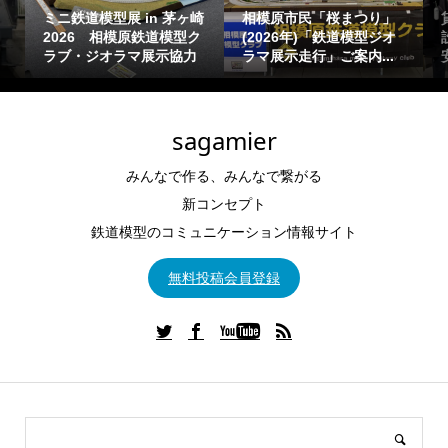
貸出可能ジオラマ(運搬・
体験運転走行型～鉄道模
設置タイプ)の概要一覧目
型イベント設営「ジオラ
安【鉄道模型Nゲージ出...
マ走行」「お祭り向け...
sagamier
みんなで作る、みんなで繋がる
新コンセプト
鉄道模型のコミュニケーション情報サイト
無料投稿会員登録