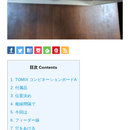
目次 Contents
1.
TOMIX コンビネーションボードA
2.
付属品
3.
位置決め
4.
複線間隔で
5.
今回は
6.
フィーダー線
7.
穴をあける