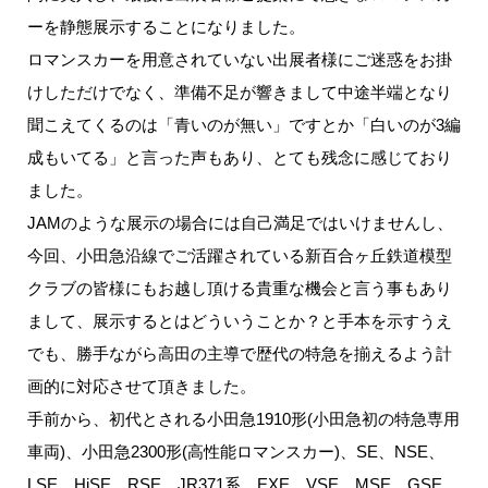
ーを静態展示することになりました。
ロマンスカーを用意されていない出展者様にご迷惑をお掛
けしただけでなく、準備不足が響きまして中途半端となり
聞こえてくるのは「青いのが無い」ですとか「白いのが3編
成もいてる」と言った声もあり、とても残念に感じており
ました。
JAMのような展示の場合には自己満足ではいけませんし、
今回、小田急沿線でご活躍されている新百合ヶ丘鉄道模型
クラブの皆様にもお越し頂ける貴重な機会と言う事もあり
まして、展示するとはどういうことか？と手本を示すうえ
でも、勝手ながら高田の主導で歴代の特急を揃えるよう計
画的に対応させて頂きました。
手前から、初代とされる小田急1910形(小田急初の特急専用
車両)、小田急2300形(高性能ロマンスカー)、SE、NSE、
LSE、HiSE、RSE、JR371系、EXE、VSE、MSE、GSE