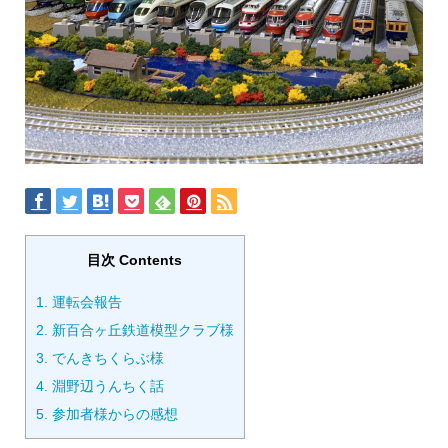
目次 Contents
1.
運転会報告
2.
新百合ヶ丘鉄道模型クラブ様
3.
でんきちくらぶ様
4.
淵野辺うんちく話
5.
参加者様からの感想