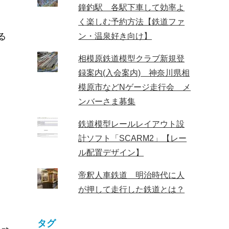
鐘釣駅 各駅下車して効率よ
く楽しむ予約方法【鉄道ファ
る
ン・温泉好き向け】
相模原鉄道模型クラブ新規登
録案内(入会案内) 神奈川県相
模原市などNゲージ走行会 メ
ンバーさま募集
鉄道模型レールレイアウト設
計ソフト「SCARM2」【レー
ル配置デザイン】
帝釈人車鉄道 明治時代に人
が押して走行した鉄道とは？
タグ