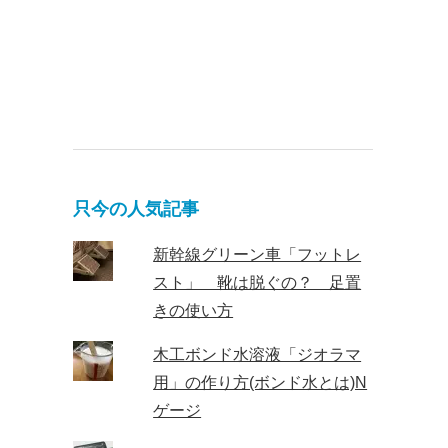
只今の人気記事
新幹線グリーン車「フットレ
スト」 靴は脱ぐの？ 足置
きの使い方
木工ボンド水溶液「ジオラマ
用」の作り方(ボンド水とは)N
ゲージ