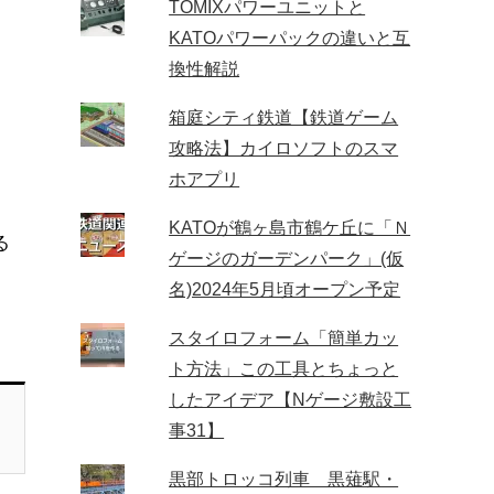
TOMIXパワーユニットと
KATOパワーパックの違いと互
換性解説
箱庭シティ鉄道【鉄道ゲーム
攻略法】カイロソフトのスマ
ホアプリ
KATOが鶴ヶ島市鶴ケ丘に「Ｎ
る
ゲージのガーデンパーク」(仮
名)2024年5月頃オープン予定
スタイロフォーム「簡単カッ
ト方法」この工具とちょっと
したアイデア【Nゲージ敷設工
事31】
黒部トロッコ列車 黒薙駅・