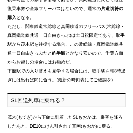
復乗車券や全線フリーパスはないので、通常の
片道切符の
購入
となる。
ただし、関東鉄道常総線と真岡鉄道のフリーパス(常総線・
真岡鐵道線共通一日自由きっぷ)は土日祝限定であり、取手
駅から茂木駅を往復する場合、この常総線・真岡鐵道線共
通一日自由きっぷだと
約半額
とかなり安いので、千葉方面
からお越しの場合にはお勧めだ。
下館駅での入り替えも見学する場合には、取手駅を朝8時過
ぎには出れば間に合う。(最新の時刻表にてご確認を)
SL回送列車に乗れる？
茂木(もてぎ)から下館に到着したSLもおかは、乗客を降ろ
したあと、DE10にけん引されて真岡(もおか)に戻る。