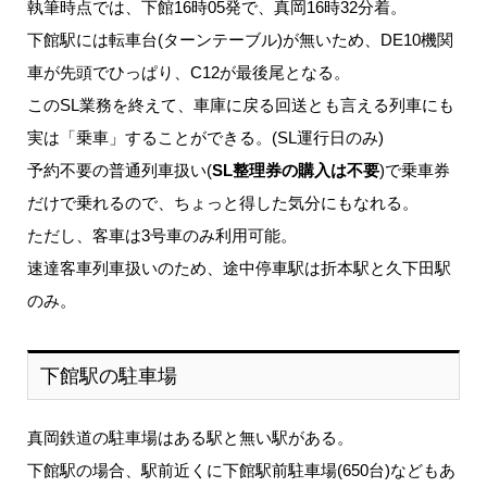
執筆時点では、下館16時05発で、真岡16時32分着。
下館駅には転車台(ターンテーブル)が無いため、DE10機関
車が先頭でひっぱり、C12が最後尾となる。
このSL業務を終えて、車庫に戻る回送とも言える列車にも
実は「乗車」することができる。(SL運行日のみ)
予約不要の普通列車扱い(
SL整理券の購入は不要
)で乗車券
だけで乗れるので、ちょっと得した気分にもなれる。
ただし、客車は3号車のみ利用可能。
速達客車列車扱いのため、途中停車駅は折本駅と久下田駅
のみ。
下館駅の駐車場
真岡鉄道の駐車場はある駅と無い駅がある。
下館駅の場合、駅前近くに下館駅前駐車場(650台)などもあ