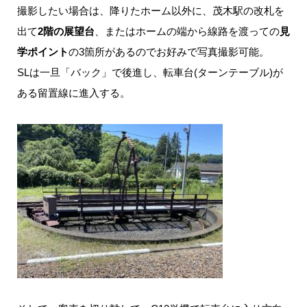
撮影したい場合は、降りたホーム以外に、茂木駅の改札を
出て
2階の展望台
、またはホームの端から線路を渡っての
見
学ポイント
の3箇所があるのでお好みで写真撮影可能。
SLは一旦「バック」で後進し、転車台(ターンテーブル)が
ある留置線に進入する。