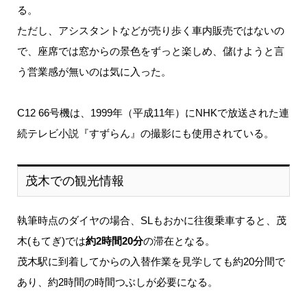
る。
ただし、アシスタントなどが売り歩く車内販売ではないの
で、座席では窓からの景色をずっと楽しめ、儲けようと言
う営業感が無いのは気に入った。
C12 66号機は、1999年（平成11年）にNHKで放送された連
続テレビ小説『すずらん』の撮影にも使用されている。
茂木での観光情報
執筆時点のダイヤの場合、SLもおかに往復乗車すると、茂
木(もてぎ)では
約2時間20分
の滞在となる。
茂木駅に到着してからの入替作業を見学しても約20分間で
あり、約2時間の時間つぶしが必要になる。