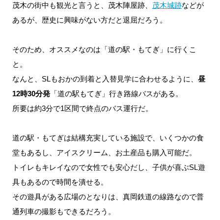
茂木の街中も観光と言うと、茂木陣屋跡、
茂木城跡
などが
あるが、歴史に興味がない方だと退屈だろう。
そのため、オススメなのは「道の駅・もてぎ」に行くこ
と。
なんと、SLもおかの到着と入替見学に合わせるように、
昼
12時30分発
「道の駅もてぎ」行き路線バスがある。
所要は約3分で1区間で終点のバス運行だ。
道の駅・もてぎは結構充実している施設で、いくつかの食
堂もあるし、アイスクリーム、お土産品も購入可能だ。
トイレもキレイなので女性でも安心だし、子供が喜ぶSL遊
具もあるので時間を潰せる。
その遊具がある広場のとなりは、真岡鉄道の線路なので普
通列車の撮影もできるだろう。