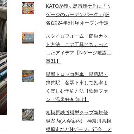
KATOが鶴ヶ島市鶴ケ丘に「Ｎ
ゲージのガーデンパーク」(仮
名)2024年5月頃オープン予定
ン
スタイロフォーム「簡単カッ
模
ト方法」この工具とちょっと
したアイデア【Nゲージ敷設工
事31】
黒部トロッコ列車 黒薙駅・
鐘釣駅 各駅下車して効率よ
く楽しむ予約方法【鉄道ファ
ン・温泉好き向け】
相模原鉄道模型クラブ新規登
録案内(入会案内) 神奈川県相
模原市などNゲージ走行会 メ