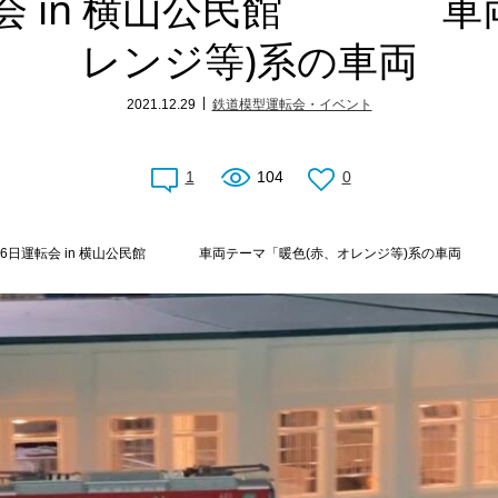
運転会 in 横山公民館 
レンジ等)系の車両
2021.12.29
鉄道模型運転会・イベント
1
104
0
2月26日運転会 in 横山公民館 車両テーマ「暖色(赤、オレンジ等)系の車両