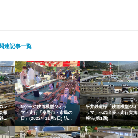
関連記事一覧
のレ
Nゲージ鉄道模型ジオラ
平井鉄道様「鉄道模型ジオ
会報
マ・走行「秦野市・市民の
ラマ」への出張・走行実施
...
日」(2022年11月3日) 訪...
報告(第1回)