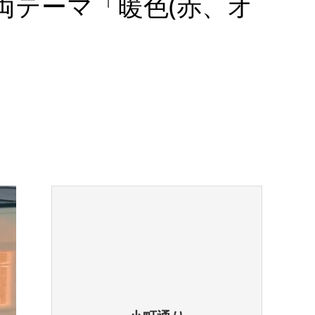
車両テーマ「暖色(赤、オ