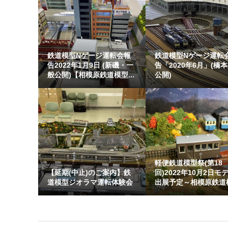
鉄道模型Nゲージ運転会報
鉄道模型Nゲージ運転
告2022年1月9日 (新磯・一
告「2020年6月」(橋
般公開)【相模原鉄道模型...
公開)
軽便鉄道模型祭(第18
【延期(中止)のご案内】鉄
回)2022年10月2日モ
道模型ジオラマ運転体験会
出展予定～相模原鉄道模.