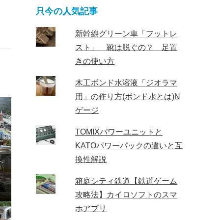
只今の人気記事
新幹線グリーン車「フットレ
スト」 靴は脱ぐの？ 足置
きの使い方
木工ボンド水溶液「ジオラマ
用」の作り方(ボンド水とは)N
ゲージ
TOMIXパワーユニットと
KATOパワーパックの違いと互
換性解説
箱庭シティ鉄道【鉄道ゲーム
攻略法】カイロソフトのスマ
ホアプリ