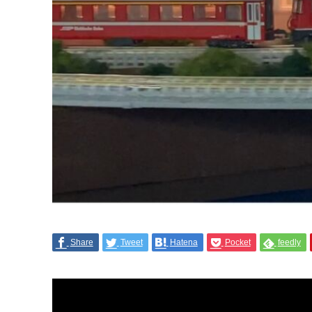
Share
Tweet
Hatena
Pocket
feedly