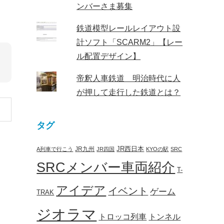
ンバーさま募集
鉄道模型レールレイアウト設
計ソフト「SCARM2」【レー
ル配置デザイン】
帝釈人車鉄道 明治時代に人
が押して走行した鉄道とは？
タグ
JR西日本
JR九州
A列車で行こう
JR四国
KYOの駅
SRC
SRCメンバー車両紹介
T-
アイデア
イベント
ゲーム
TRAK
ジオラマ
トロッコ列車
トンネル