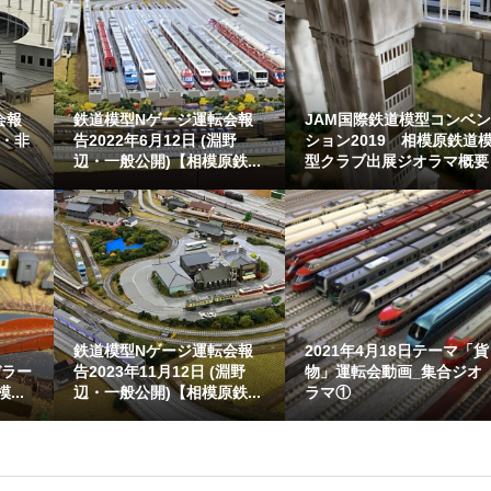
会報
鉄道模型Nゲージ運転会報
JAM国際鉄道模型コンベ
本・非
告2022年6月12日 (淵野
ション2019 相模原鉄道
辺・一般公開)【相模原鉄...
型クラブ出展ジオラマ概要
鉄道模型Nゲージ運転会報
2021年4月18日テーマ「貨
デラー
告2023年11月12日 (淵野
物」運転会動画_集合ジオ
..
辺・一般公開)【相模原鉄...
ラマ①