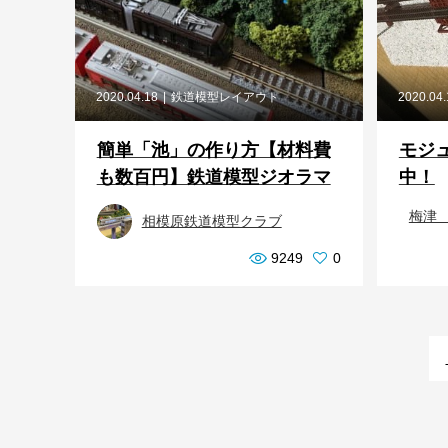
2020.04.18
鉄道模型レイアウト
2020.04
簡単「池」の作り方【材料費
モジ
も数百円】鉄道模型ジオラマ
中！
梅津
相模原鉄道模型クラブ
9249
0