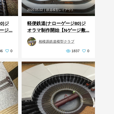
2020.05.02
鉄道模型レイアウト
0)ジ
軽便鉄道(ナローゲージ80)ジ
ジ...
オラマ制作開始【Nゲージ敷...
相模原鉄道模型クラブ
36
0
1837
0