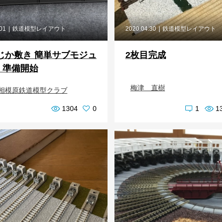
.01
鉄道模型レイアウト
2020.04.30
鉄道模型レイアウト
じか敷き 簡単サブモジュ
2枚目完成
 準備開始
梅津 直樹
相模原鉄道模型クラブ
1304
0
1
1