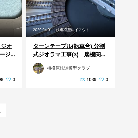
2020.04.01
鉄道模型レイアウト
 ジオ
ターンテーブル(転車台) 分割
ジ...
式ジオラマ工事(3) 扇機関...
相模原鉄道模型クラブ
98
0
1039
0
