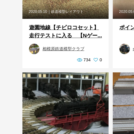
2020.05.10
鉄道模型レイアウト
2020.05
遊園地線【チビロコセット】
ポイ
走行テストに入る 【Nゲー...
相模原鉄道模型クラブ
734
0