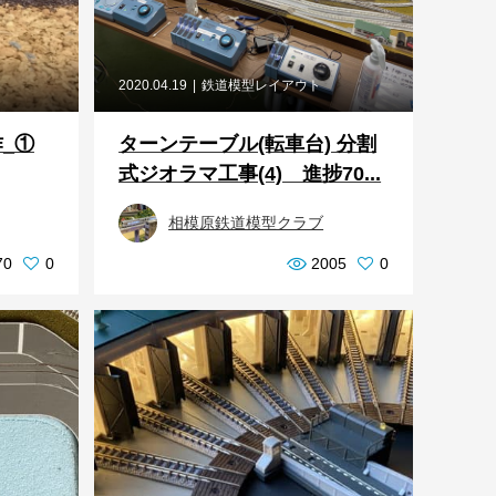
2020.04.19
鉄道模型レイアウト
_①
ターンテーブル(転車台) 分割
式ジオラマ工事(4) 進捗70...
相模原鉄道模型クラブ
70
0
2005
0