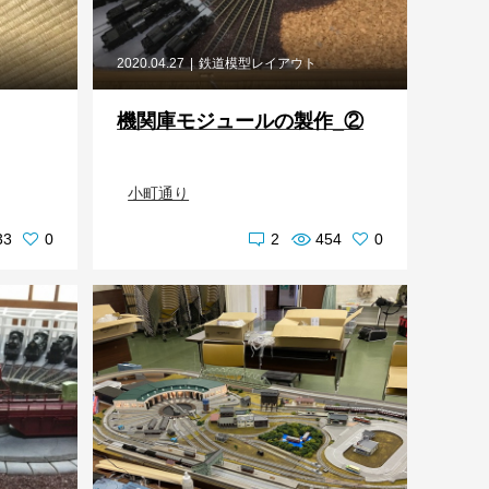
2020.04.27
鉄道模型レイアウト
機関庫モジュールの製作_②
小町通り
33
0
2
454
0