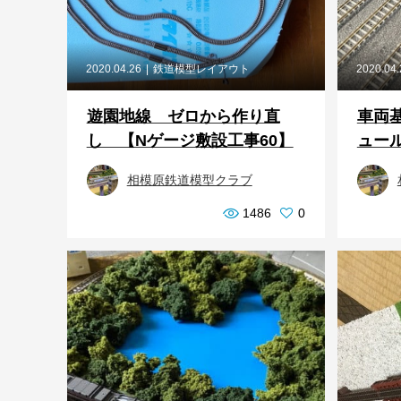
2020.04.26
鉄道模型レイアウト
2020.04
遊園地線 ゼロから作り直
車両
し 【Nゲージ敷設工事60】
ュール
相模原鉄道模型クラブ
1486
0