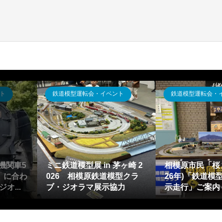
マ用品
鉄道模型運転会・イベント
鉄
型レールレイアウト
鉄道模型Nゲージ運転会(ジ
リ
ト「SCARM2」
オラマ教室含む)報告2026年
ア
ル配置デザイン】
1月～12月・(神奈川県)相...
ア