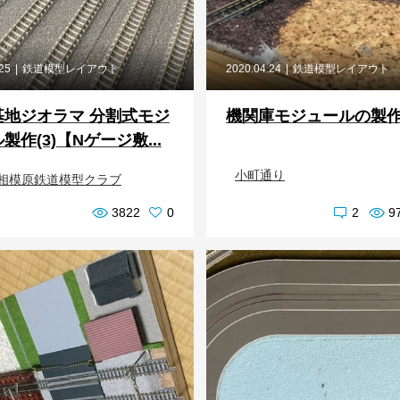
.25
鉄道模型レイアウト
2020.04.24
鉄道模型レイアウト
基地ジオラマ 分割式モジ
機関庫モジュールの製作
製作(3)【Nゲージ敷...
小町通り
相模原鉄道模型クラブ
3822
0
2
9