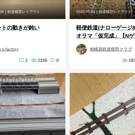
.04
鉄道模型レイアウト
2020.05.03
鉄道模型レイアウト
ントの動きが鈍い
軽便鉄道(ナローゲージ8
オラマ「仮完成」【Nゲー
s.s.factory
相模原鉄道模型クラブ
2
2165
0
18