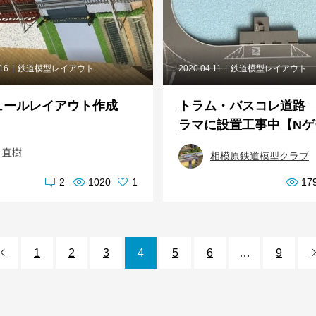
.16
鉄道模型レイアウト
2020.04.11
鉄道模型レイアウト
ュールレイアウト作成
トラム・バスコレ道路
ラマに設置工事中【Nゲー
 直樹
相模原鉄道模型クラブ
2
1020
1
17
1
2
3
4
5
6
…
9
