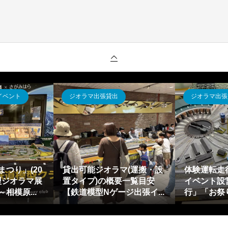
道模型レイアウト
鉄道模型レイアウト
ニアライナー 超電導リニ
リニアライナー 超電導リニ
を用いたジオラマ・レイ
アL0系スペシャルセット～
ウト構想・考案から仮...
バッテリー交換(電池交換)...