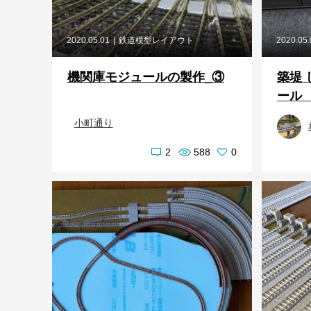
2020.05.01
鉄道模型レイアウト
2020.05
機関庫モジュールの製作_③
築堤 
ール
小町通り
2
588
0