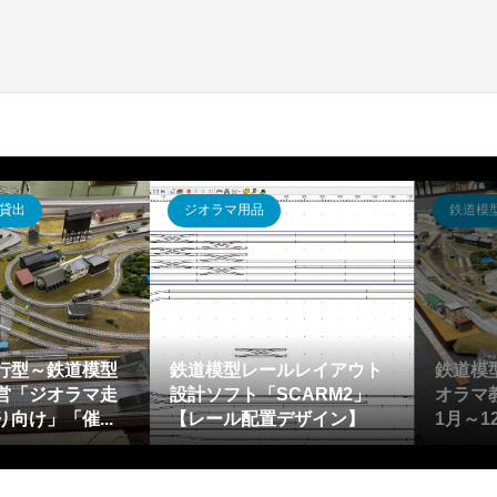
ジオラマ出張貸出
鉄道模型運転会・イベント
鉄道模型イベント(鉄道系お
鹿沼公園「D52蒸気機関車5
祭り催事)にジオラマ出張展
0周年記念イベント」に合わ
示～平日4万円から神奈川...
せて鉄道模型ミニ・ジオ...