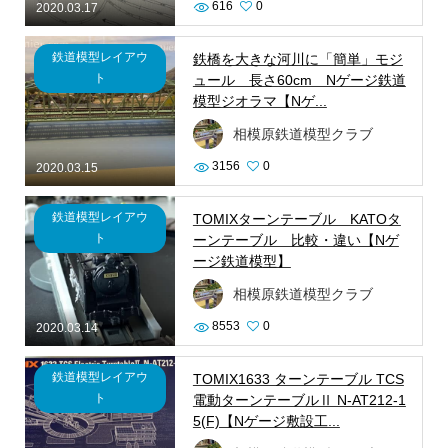
616
0
2020.03.17
鉄道模型レイアウ
鉄橋を大きな河川に「簡単」モジ
ト
ュール 長さ60cm Nゲージ鉄道
模型ジオラマ【Nゲ...
相模原鉄道模型クラブ
3156
0
2020.03.15
鉄道模型レイアウ
TOMIXターンテーブル KATOタ
ト
ーンテーブル 比較・違い【Nゲ
ージ鉄道模型】
相模原鉄道模型クラブ
8553
0
2020.03.14
鉄道模型レイアウ
TOMIX1633 ターンテーブル TCS
ト
電動ターンテーブルⅡ N-AT212-1
5(F)【Nゲージ敷設工...