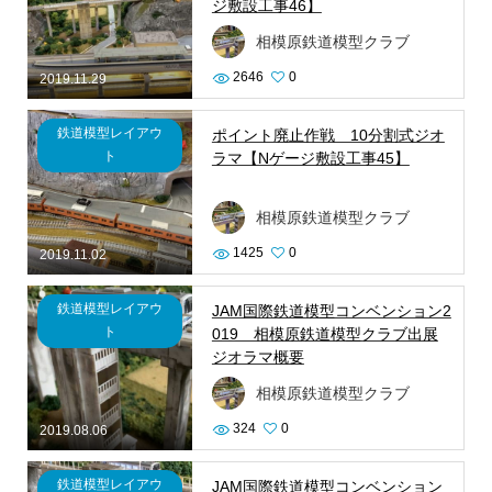
ジ敷設工事46】
相模原鉄道模型クラブ
2646
0
2019.11.29
鉄道模型レイアウ
ポイント廃止作戦 10分割式ジオ
ト
ラマ【Nゲージ敷設工事45】
相模原鉄道模型クラブ
1425
0
2019.11.02
鉄道模型レイアウ
JAM国際鉄道模型コンベンション2
ト
019 相模原鉄道模型クラブ出展
ジオラマ概要
相模原鉄道模型クラブ
324
0
2019.08.06
鉄道模型レイアウ
JAM国際鉄道模型コンベンション