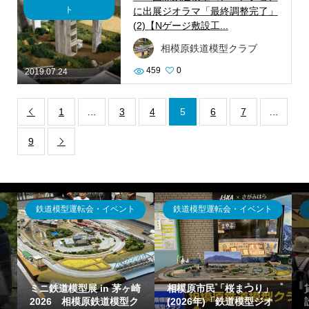
ト
に出展ジオラマ「最終調整完了」
(2)【Nゲージ敷設工...
相模原鉄道模型クラブ
459
0
2019.07.24
1
…
3
4
5
6
7
…

9

鉄道模型運転会・イベント
鉄道模型運転会・イベント
ミニ鉄道模型展 in 茅ヶ崎
相模原市民「桜まつり」
2026 相模原鉄道模型ク
(2026年)「鉄道模型ジオ