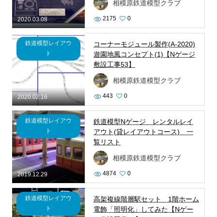
相模原鉄道模型クラブ
2175
0
2020.03.08
鉄道模型レイアウ
コーナーモジュール製作(A-2020)
ト
遊園地風コンセプト(1)【Nゲージ
敷設工事53】
相模原鉄道模型クラブ
443
0
2020.02.16
鉄道模型レイアウ
鉄道模型Nゲージ レンタルレイ
ト
アウト(貸レイアウトコース) 一
覧リスト
相模原鉄道模型クラブ
4874
0
2019.12.29
鉄道模型レイアウ
高架複線階層駅セット 1階ホーム
ト
電飾「照明化」してみた【Nゲー