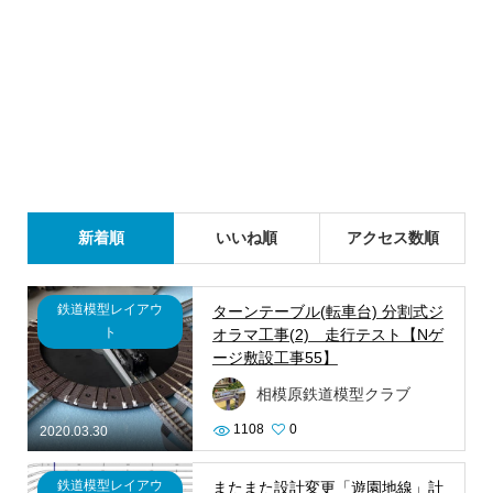
新着順
いいね順
アクセス数順
鉄道模型レイアウ
ターンテーブル(転車台) 分割式ジ
ト
オラマ工事(2) 走行テスト【Nゲ
ージ敷設工事55】
相模原鉄道模型クラブ
1108
0
2020.03.30
鉄道模型レイアウ
またまた設計変更「遊園地線」計