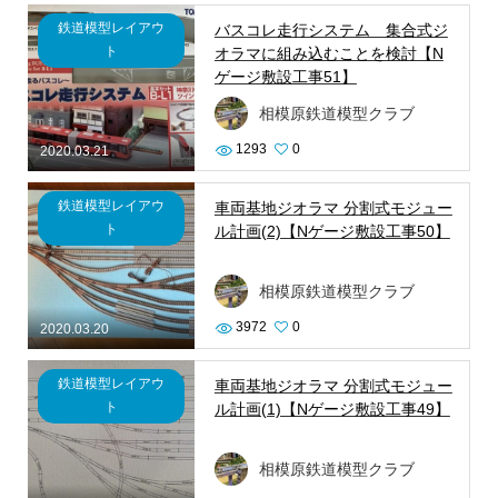
鉄道模型レイアウ
バスコレ走行システム 集合式ジ
ト
オラマに組み込むことを検討【N
ゲージ敷設工事51】
相模原鉄道模型クラブ
1293
0
2020.03.21
鉄道模型レイアウ
車両基地ジオラマ 分割式モジュー
ト
ル計画(2)【Nゲージ敷設工事50】
相模原鉄道模型クラブ
3972
0
2020.03.20
鉄道模型レイアウ
車両基地ジオラマ 分割式モジュー
ト
ル計画(1)【Nゲージ敷設工事49】
相模原鉄道模型クラブ