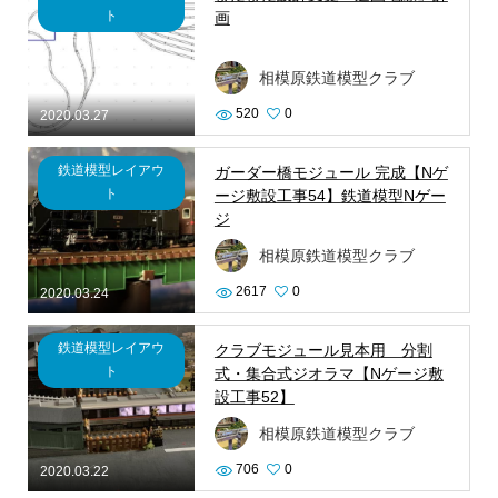
ト
画
相模原鉄道模型クラブ
520
0
2020.03.27
鉄道模型レイアウ
ガーダー橋モジュール 完成【Nゲ
ト
ージ敷設工事54】鉄道模型Nゲー
ジ
相模原鉄道模型クラブ
2617
0
2020.03.24
鉄道模型レイアウ
クラブモジュール見本用 分割
ト
式・集合式ジオラマ【Nゲージ敷
設工事52】
相模原鉄道模型クラブ
706
0
2020.03.22