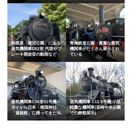
相模原「鹿沼公園」にある
青梅鉄道公園 貴重な蒸気
蒸気機関車D52形 汽笛やブ
機関車がたくさん展示され
レーキ開放音の動画など
ている
蒸気機関車C56形31号機～
蒸気機関車 C12 5号機 小型
タイから日本・靖国神社
軽量な機関車(韮崎中央公園
「遊就館」に帰ってきたSL
での静態展示)