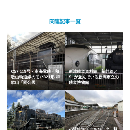
関連記事一覧
C57 119号・南海電鉄・和
新津鉄道資料館 新幹線と
歌山軌道線のモハ321形 和
SLが並んでいる新潟市立の
歌山「岡公園」
鉄道博物館
小坂鉄道レールパーク 駅