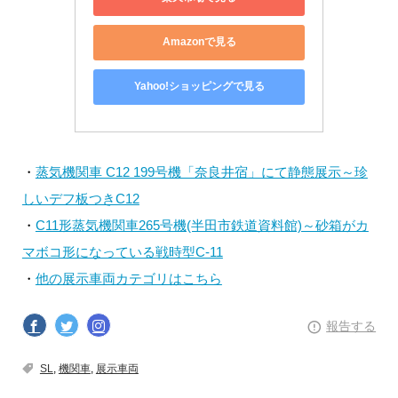
Amazonで見る
Yahoo!ショッピングで見る
・
蒸気機関車 C12 199号機「奈良井宿」にて静態展示～珍
しいデフ板つきC12
・
C11形蒸気機関車265号機(半田市鉄道資料館)～砂箱がカ
マボコ形になっている戦時型C-11
・
他の展示車両カテゴリはこちら
報告する
SL
,
機関車
,
展示車両