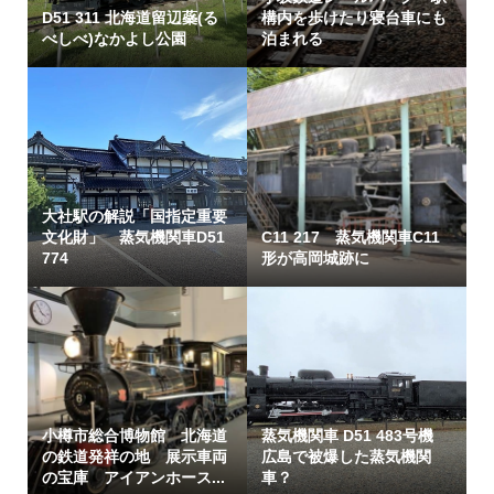
D51 311 北海道留辺蘂(る
構内を歩けたり寝台車にも
べしべ)なかよし公園
泊まれる
大社駅の解説「国指定重要
文化財」 蒸気機関車D51
C11 217 蒸気機関車C11
774
形が高岡城跡に
小樽市総合博物館 北海道
蒸気機関車 D51 483号機
の鉄道発祥の地 展示車両
広島で被爆した蒸気機関
の宝庫 アイアンホース...
車？