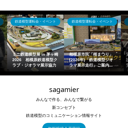
鉄道模型運転会・イベント
鉄道模型運転会・イベント
ジ
ミニ鉄道模型展 in 茅ヶ崎
相模原市民「桜まつり」
貸出
2026 相模原鉄道模型ク
(2026年)「鉄道模型ジオ
設置
ラブ・ジオラマ展示協力
ラマ展示走行」ご案内...
安【
sagamier
みんなで作る、みんなで繋がる
新コンセプト
鉄道模型のコミュニケーション情報サイト