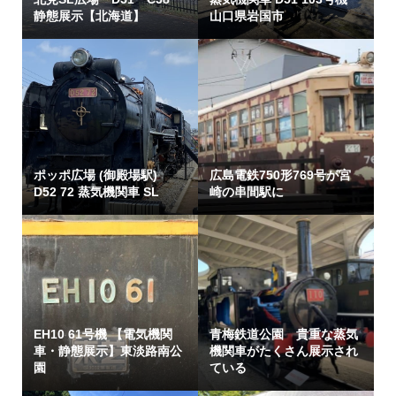
静態展示【北海道】
山口県岩国市
ポッポ広場 (御殿場駅)
広島電鉄750形769号が宮
D52 72 蒸気機関車 SL
崎の串間駅に
EH10 61号機 【電気機関
青梅鉄道公園 貴重な蒸気
車・静態展示】東淡路南公
機関車がたくさん展示され
園
ている