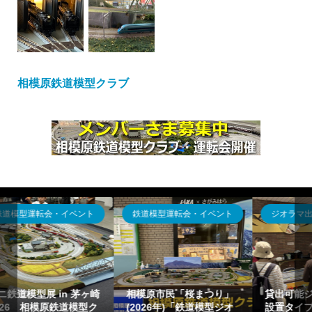
相模原鉄道模型クラブ
ジオラマ出張貸出
ジオラマ出張貸出
貸出可能ジオラマ(運搬・
体験運転走行型～鉄道模
設置タイプ)の概要一覧目
型イベント設営「ジオラ