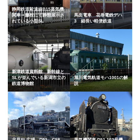
静岡鉄道駿遠線B15蒸気機
関車～藤枝にて静態展示さ
馬面電車 花巻電鉄デハ
れている小型SL
3 細長い軽便鉄道
新津鉄道資料館 新幹線と
SLが並んでいる新潟市立の
旭川電気軌道モハ1001の解
鉄道博物館
説
北見SL広場 D51 C58
蒸気機関車 D51 103号機