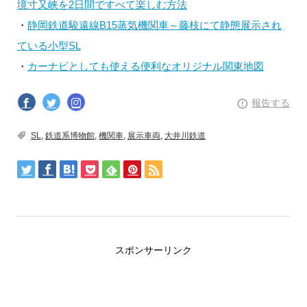
境寸又峡を2日間ですべて楽しむ方法
・
静岡鉄道駿遠線B15蒸気機関車～藤枝にて静態展示され
ている小型SL
・
カーナビとしても使える便利なオリジナル関東地図
報告する
SL
,
鉄道系博物館
,
機関車
,
展示車両
,
大井川鉄道
スポンサーリンク