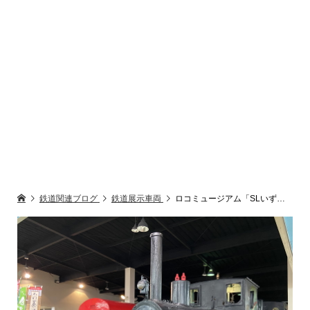
鉄道関連ブログ
鉄道展示車両
ロコミュージアム「SLいずも」「蒸気機関車1275」「Cスロフ1形」大井川鉄道スハフ1形客車