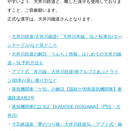
やすいよう、大井川鉄道と、略した漢字も使用しておりま
すこと、ご容赦願います。
正式な漢字は、大井川鐵道さんとなります。
・
大井川鉄道(大井川鐵道)「大井川本線」SLと転車台(ター
ンテーブル)など見どころ
・
大井川鉄道の解説「うんちく情報」はじめての大井川鐵
道～SL予約方法も
・
アプト式「井川線」大井川鉄道(南アルプスあぷとライ
ン)効率が良い乗り方など
・
蒸気機関車「ケ91」の解説【国鉄ケ90形蒸気機関車】東
濃鉄道A形2号
・
蒸気機関車C11 312 【KADODE OOIGAWA】 (門出・大
井川)
・
寸又峡温泉「夢のつり橋」大井川鉄道SL・アプト式・秘