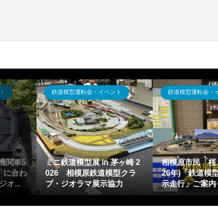
用品
鉄道模型運転会・イベント
鉄
レールレイアウト
鉄道模型Nゲージ運転会(ジ
リニ
ト「SCARM2」
オラマ教室含む)報告2026年
アを
配置デザイン】
1月～12月・(神奈川県)相...
アウ