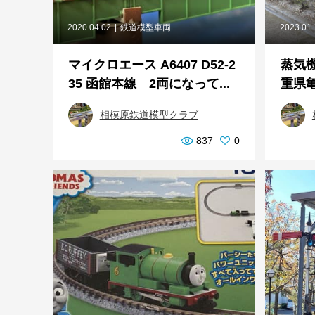
2020.04.02
鉄道模型車両
2023.01
マイクロエース A6407 D52-2
蒸気機
35 函館本線 2両になって...
重県亀
相模原鉄道模型クラブ
837
0