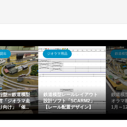
ジオラマ出張貸出
鉄道模型運転会・イベント
鉄道模型イベント(鉄道系お
鹿沼公園「D52蒸気機関車5
祭り催事)にジオラマ出張展
0周年記念イベント」に合わ
示～平日4万円から神奈川...
せて鉄道模型ミニ・ジオ...