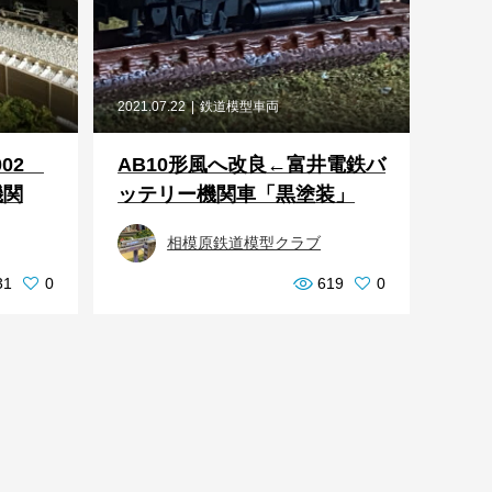
2021.07.22
鉄道模型車両
002
AB10形風へ改良←富井電鉄バ
機関
ッテリー機関車「黒塗装」
相模原鉄道模型クラブ
31
0
619
0