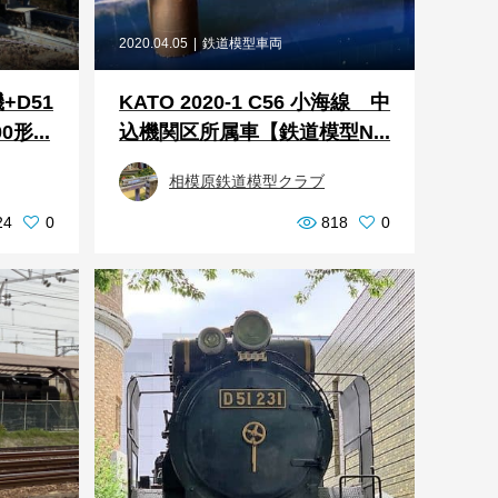
2020.04.05
鉄道模型車両
+D51
KATO 2020-1 C56 小海線 中
形...
込機関区所属車【鉄道模型N...
相模原鉄道模型クラブ
24
0
818
0