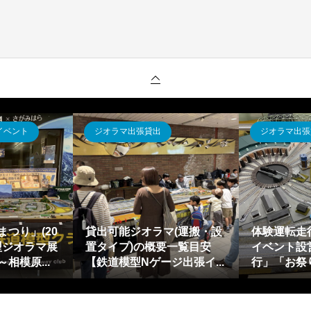
道模型レイアウト
鉄道模型レイアウト
アライナー 超電導リニ
リニアライナー 超電導リニ
用いたジオラマ・レイ
アL0系スペシャルセット～
ト構想・考案から仮...
バッテリー交換(電池交換)...