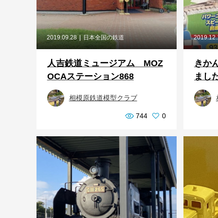
2019.09.28
日本全国の鉄道
2019.12
人吉鉄道ミュージアム MOZ
きか
OCAステーション868
ました 
相模原鉄道模型クラブ
744
0