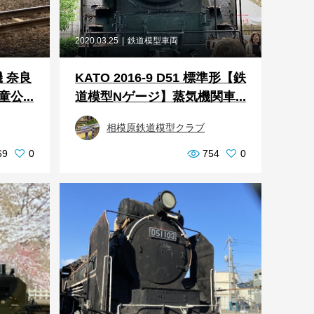
2020.03.25
鉄道模型車両
機 奈良
KATO 2016-9 D51 標準形【鉄
公...
道模型Nゲージ】蒸気機関車...
相模原鉄道模型クラブ
69
0
754
0