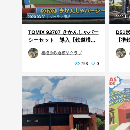
2020.03.31
ジオラマ用品
2020.11.
TOMIX 93707 きかんしゃパー
D51
シーセット 導入【鉄道模...
【準鉄
相模原鉄道模型クラブ
798
0