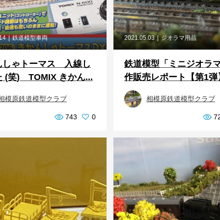
.14
鉄道模型車両
2021.05.03
ジオラマ用品
んしゃトーマス 入線し
鉄道模型「ミニジオラ
(笑) TOMIX きかん...
作販売レポート【第1弾
相模原鉄道模型クラブ
相模原鉄道模型クラブ
743
0
7