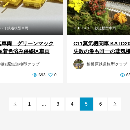
.22
鉄道模型車両
2018.04.11
鉄道模型車両
区車両 グリーンマック
C11蒸気機関車 KATO2
28着色済み保線区車両
失敗の巻も唯一の蒸気
相模原鉄道模型クラブ
相模原鉄道模型クラブ
693
0
6
1
…
3
4
5
6

