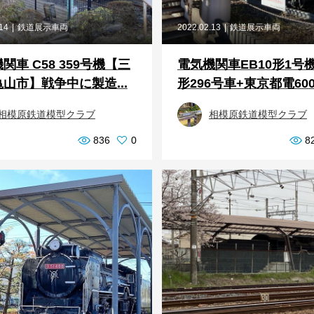
.14
鉄道展示車両
2022.02.13
鉄道展示車両
関車 C58 359号機【三
電気機関車EB10形1号機
山市】戦争中に製造...
形296号車+東京都電6000
相模原鉄道模型クラブ
相模原鉄道模型クラブ
836
0
8