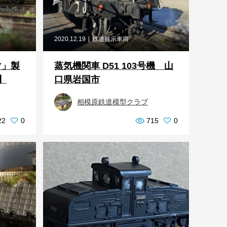
2020.12.19
鉄道展示車両
マ」製
蒸気機関車 D51 103号機 山
】
口県岩国市
相模原鉄道模型クラブ
22
0
715
0