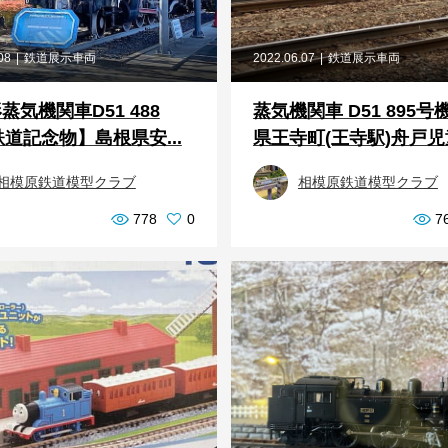
08
鉄道展示車両
2022.06.07
鉄道展示車両
形蒸気機関車D51 488
蒸気機関車 D51 895号
道記念物】島根県安...
県王寺町(王寺駅)舟戸児童
相模原鉄道模型クラブ
相模原鉄道模型クラブ
778
0
7