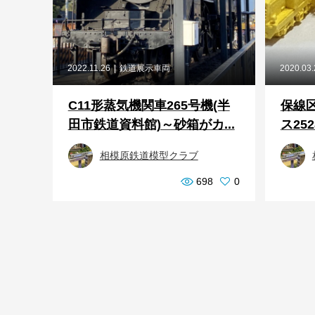
2022.11.26
鉄道展示車両
2020.03
C11形蒸気機関車265号機(半
保線
田市鉄道資料館)～砂箱がカ...
ス25
相模原鉄道模型クラブ
698
0