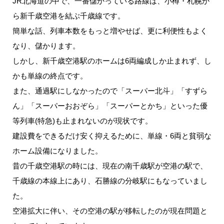
JR北海道の中で、一番儲かっている路線は、小樽・札幌か
ら新千歳空港を結ぶ千歳線です。
簡単な話、列車本数をもっと増やせば、更に利便性もよく
なり、儲かります。
しかし、新千歳空港駅のホームは6両編成しか止まれず、し
かも単線の終点です。
また、通過駅にしなかったので「スーパー北斗」「すずら
ん」「スーパーおおぞら」「スーパーとかち」といった優
等列車(特急)も止まれないのが現状です。
建設費をできるだけ安く抑えるために、単線・6両と貧弱な
ホーム設備になりました。
昔の千歳空港駅の時には、現在の南千歳駅が空港の駅で、
千歳線の本線上にあり、石勝線の分岐駅にもなっていまし
た。
空港拡大に伴い、その空港の駅が移転したのが現在問題と