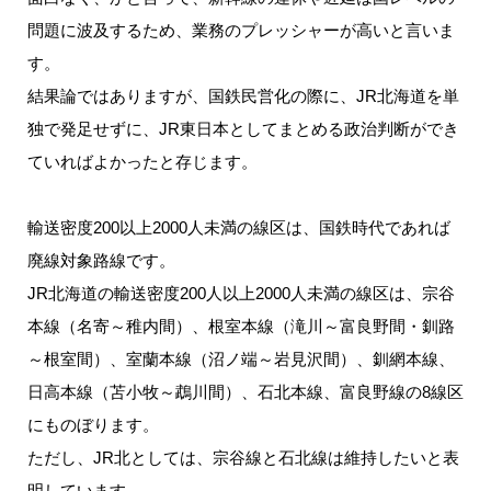
問題に波及するため、業務のプレッシャーが高いと言いま
す。
結果論ではありますが、国鉄民営化の際に、JR北海道を単
独で発足せずに、JR東日本としてまとめる政治判断ができ
ていればよかったと存じます。
輸送密度200以上2000人未満の線区は、国鉄時代であれば
廃線対象路線です。
JR北海道の輸送密度200人以上2000人未満の線区は、宗谷
本線（名寄～稚内間）、根室本線（滝川～富良野間・釧路
～根室間）、室蘭本線（沼ノ端～岩見沢間）、釧網本線、
日高本線（苫小牧～鵡川間）、石北本線、富良野線の8線区
にものぼります。
ただし、JR北としては、宗谷線と石北線は維持したいと表
明しています。