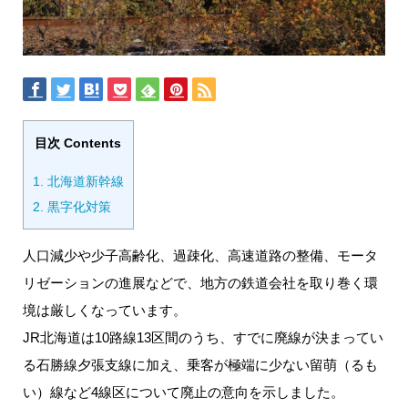
目次 Contents
1.
北海道新幹線
2.
黒字化対策
人口減少や少子高齢化、過疎化、高速道路の整備、モータ
リゼーションの進展などで、地方の鉄道会社を取り巻く環
境は厳しくなっています。
JR北海道は10路線13区間のうち、すでに廃線が決まってい
る石勝線夕張支線に加え、乗客が極端に少ない留萌（るも
い）線など4線区について廃止の意向を示しました。