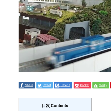
Share
Tweet
Hatena
Pocket
feedly
目次 Contents