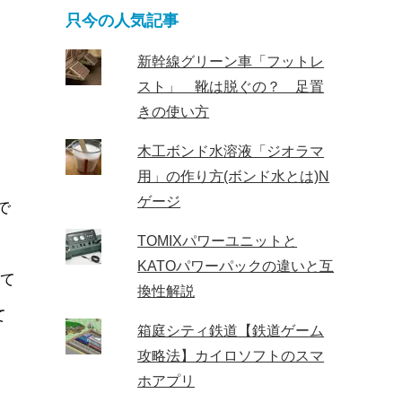
只今の人気記事
新幹線グリーン車「フットレ
スト」 靴は脱ぐの？ 足置
きの使い方
木工ボンド水溶液「ジオラマ
用」の作り方(ボンド水とは)N
ゲージ
で
TOMIXパワーユニットと
KATOパワーパックの違いと互
れて
換性解説
て
箱庭シティ鉄道【鉄道ゲーム
攻略法】カイロソフトのスマ
ホアプリ