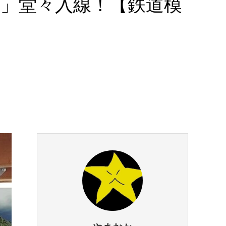
す」堂々入線！【鉄道模