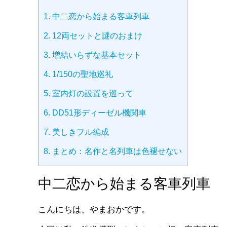
1.
中二恋から始まる客車列車
2.
12両セットと謎のおまけ
3.
増結いらずな基本セット
4.
1/150の聖地巡礼
5.
室内灯の設置を巡って
6.
DD51形ディーゼル機関車
7.
美しきフル編成
8.
まとめ：名作と名列車は色褪せない
中二恋から始まる客車列車
こんにちは、やまおかです。