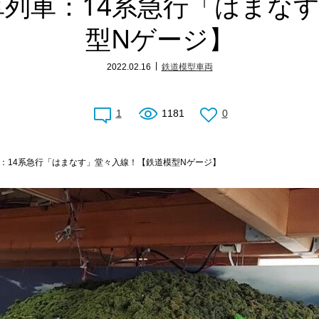
列車：14系急行「はまな
型Nゲージ】
2022.02.16
鉄道模型車両
1
1181
0
：14系急行「はまなす」堂々入線！【鉄道模型Nゲージ】