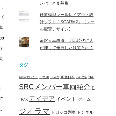
ンバーさま募集
ト。
鉄道模型レールレイアウト設
全く
計ソフト「SCARM2」【レー
車
ル配置デザイン】
カ
帝釈人車鉄道 明治時代に人
が押して走行した鉄道とは？
て
大
タグ
JR西日本
JR九州
A列車で行こう
JR四国
KYOの駅
SRC
SRCメンバー車両紹介
海
T-
アイデア
イベント
に
ゲーム
TRAK
し
ジオラマ
トロッコ列車
トンネル