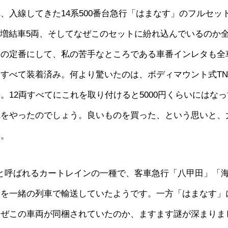
入線してきた14系500番台急行「はまなす」のフルセッ
両、増結車5両、そしてなぜこのセットに紛れ込んでいるのか
x製品の定番にして、私の苦手なところである車番インレタも全
すべて装着済み。何より驚いたのは、ボディマウント式TN
12両すべてにこれを取り付けると5000円くらいにはなっ
れをやったのでしょう。良いものを買った、という思いと、
た。
」と呼ばれるカートレインの一種で、客車急行「八甲田」「
ちを一緒の列車で輸送していたようです。一方「はまなす」
なぜこの車両が同梱されていたのか、ますます謎が深まりま