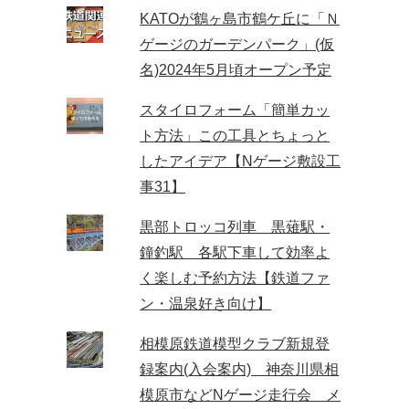
KATOが鶴ヶ島市鶴ケ丘に「Ｎ
ゲージのガーデンパーク」(仮
名)2024年5月頃オープン予定
スタイロフォーム「簡単カッ
ト方法」この工具とちょっと
したアイデア【Nゲージ敷設工
事31】
黒部トロッコ列車 黒薙駅・
鐘釣駅 各駅下車して効率よ
く楽しむ予約方法【鉄道ファ
ン・温泉好き向け】
相模原鉄道模型クラブ新規登
録案内(入会案内) 神奈川県相
模原市などNゲージ走行会 メ