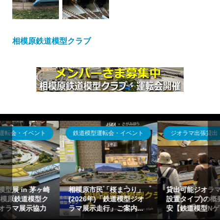
相模原鉄道模型クラブ
ジオラマ出張貸出
ジオラマ出張貸出
貸出可能ジオラマ(運搬・
体験運転走行型～鉄道模
設置タイプ)の概要一覧目
型イベント設営「ジオラ
安【鉄道模型Nゲージ出...
マ走行」「お祭り向け...