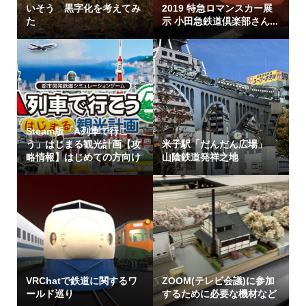
いそう 黒字化を考えてみ
2019 特急ロマンスカー展
た
示 小田急鉄道倶楽部さん...
Steam版「A列車で行こ
う」はじまる観光計画【攻
米子駅「だんだん広場」
略情報】はじめての方向け
山陰鉄道発祥之地
VRChatで鉄道に関するワ
ZOOM(テレビ会議)に参加
ールド巡り
するために必要な機材など