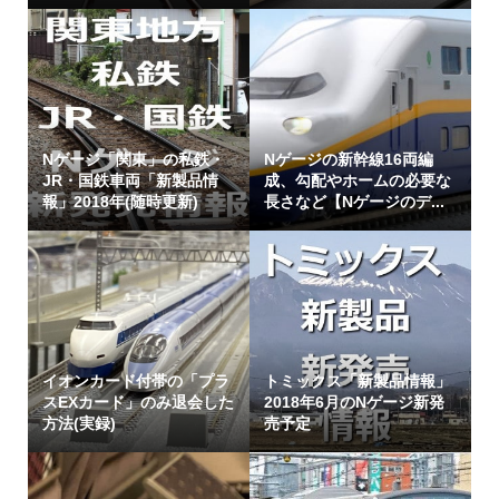
Nゲージ「関東」の私鉄・
Nゲージの新幹線16両編
JR・国鉄車両「新製品情
成、勾配やホームの必要な
報」2018年(随時更新)
長さなど【Nゲージのデ...
イオンカード付帯の「プラ
トミックス「新製品情報」
スEXカード」のみ退会した
2018年6月のNゲージ新発
方法(実録)
売予定