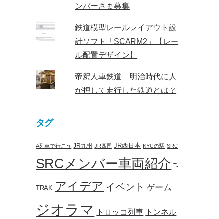
ンバーさま募集
鉄道模型レールレイアウト設
計ソフト「SCARM2」【レー
ル配置デザイン】
帝釈人車鉄道 明治時代に人
が押して走行した鉄道とは？
タグ
JR西日本
JR九州
A列車で行こう
JR四国
KYOの駅
SRC
SRCメンバー車両紹介
T-
アイデア
イベント
ゲーム
TRAK
ジオラマ
トロッコ列車
トンネル