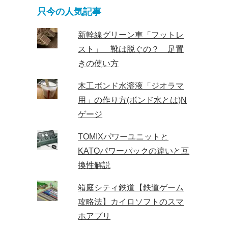
只今の人気記事
新幹線グリーン車「フットレ
スト」 靴は脱ぐの？ 足置
きの使い方
木工ボンド水溶液「ジオラマ
用」の作り方(ボンド水とは)N
ゲージ
TOMIXパワーユニットと
KATOパワーパックの違いと互
換性解説
箱庭シティ鉄道【鉄道ゲーム
攻略法】カイロソフトのスマ
ホアプリ