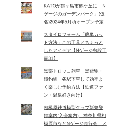
KATOが鶴ヶ島市鶴ケ丘に「Ｎ
ゲージのガーデンパーク」(仮
名)2024年5月頃オープン予定
スタイロフォーム「簡単カッ
ト方法」この工具とちょっと
したアイデア【Nゲージ敷設工
事31】
黒部トロッコ列車 黒薙駅・
鐘釣駅 各駅下車して効率よ
く楽しむ予約方法【鉄道ファ
ン・温泉好き向け】
相模原鉄道模型クラブ新規登
録案内(入会案内) 神奈川県相
模原市などNゲージ走行会 メ