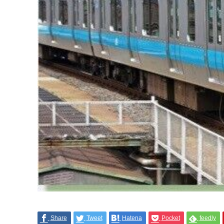
Share
Tweet
Hatena
Pocket
feedly