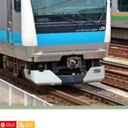
Pin it
RSS