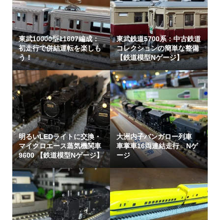
東武10000型11607編成：
東武鉄道5700系：中古鉄道
初走行で併結運転を楽しも
コレクションの簡単な整備
う！
【鉄道模型Nゲージ】
明るいLEDライトに交換・
大洲内子バンガロー列車
マイクロエース蒸気機関車
車掌車16両連結走行 Nゲ
9600 【鉄道模型Nゲージ】
ージ