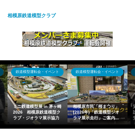
相模原鉄道模型クラブ
鉄道模型運転会・イベント
ジオラマ出張貸出
相模原市民「桜まつり」
貸出可能ジオラマ(運搬・
(2026年)「鉄道模型ジオ
設置タイプ)の概要一覧目
ラマ展示走行」ご案内...
安【鉄道模型Nゲージ出...
マ