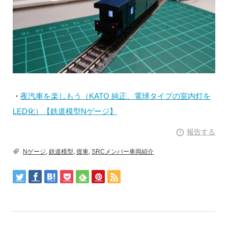
・
夜汽車を楽しもう（KATO 純正、電球タイプの室内灯を
LED化）【鉄道模型Nゲージ】
報告する
Nゲージ
,
鉄道模型
,
貨車
,
SRCメンバー車両紹介