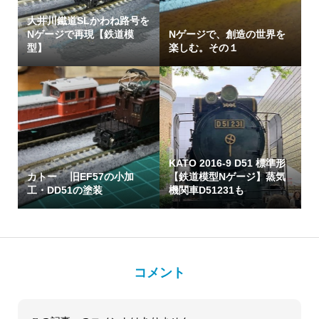
大井川鐵道SLかわね路号を
Nゲージで再現【鉄道模
Nゲージで、創造の世界を
型】
楽しむ。その１
KATO 2016-9 D51 標準形
カトー 旧EF57の小加
【鉄道模型Nゲージ】蒸気
工・DD51の塗装
機関車D51231も
コメント