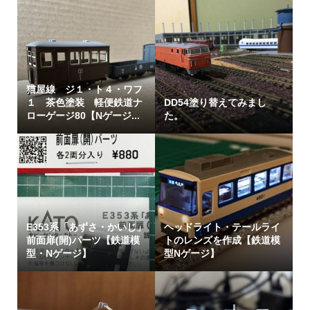
猫屋線 ジ１・ト４・ワフ
１ 茶色塗装 軽便鉄道ナ
DD54塗り替えてみまし
ローゲージ80【Nゲージ...
た。
E353系「あずさ・かいじ」
ヘッドライト・テールライ
前面扉(開)パーツ【鉄道模
トのレンズを作成【鉄道模
型・Nゲージ】
型Nゲージ】