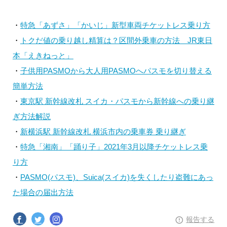
・
特急「あずさ」「かいじ」新型車両チケットレス乗り方
・
トクだ値の乗り越し精算は？区間外乗車の方法 JR東日
本「えきねっと」
・
子供用PASMOから大人用PASMOへパスモを切り替える
簡単方法
・
東京駅 新幹線改札 スイカ・パスモから新幹線への乗り継
ぎ方法解説
・
新横浜駅 新幹線改札 横浜市内の乗車券 乗り継ぎ
・
特急「湘南」「踊り子」2021年3月以降チケットレス乗
り方
・
PASMO(パスモ)、Suica(スイカ)を失くしたり盗難にあっ
た場合の届出方法
報告する