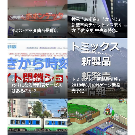
特急「あずさ」「かいじ」
新型車両チケットレス乗り
ポポンデッタ仙台長町店
方 予約変更 中央線特急...
えきから時刻表「終了」代
トミックス「新製品情報」
わりになる時刻表サービス
2018年8月のNゲージ新発
はあるのか？
売予定