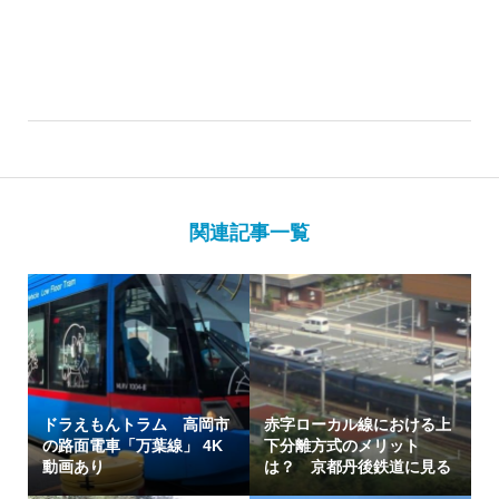
関連記事一覧
ドラえもんトラム 高岡市
赤字ローカル線における上
の路面電車「万葉線」 4K
下分離方式のメリット
動画あり
は？ 京都丹後鉄道に見る