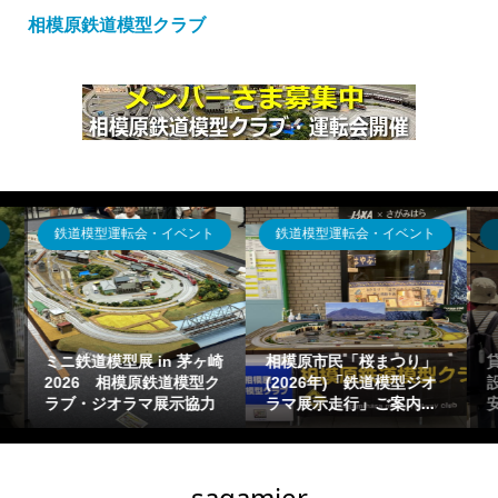
相模原鉄道模型クラブ
ジオラマ出張貸出
ジオラマ出張貸出
貸出可能ジオラマ(運搬・
体験運転走行型～鉄道模
設置タイプ)の概要一覧目
型イベント設営「ジオラ
安【鉄道模型Nゲージ出...
マ走行」「お祭り向け...
sagamier