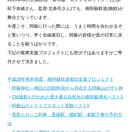
松下奈緒さん、監督:北条司さん)でも、南阿蘇鉄道(南鉄)が
舞台となっています。
今度こそ、阿蘇に行った際には、うまく時間を合わせるぞ
と誓いつつ、早く全線復旧し、阿蘇の皆様が昔の日常に戻
ることを願うばかりです。
下記の復興支援プロジェクトにも些少ではありますがご寄
付させて頂きました。
平成28年熊本地震 南阿蘇鉄道復旧支援プロジェクト
・
阿蘇神社～神話の2300年前から存在する阿蘇山の守り神
・
CM撮影も行われた透き通る自然水の南阿蘇湧水ベスト3
・
阿蘇山のドライブスポット景観ベスト5
・
黒部トロッコ列車 黒薙駅・鐘釣駅 各駅下車や予約方
法