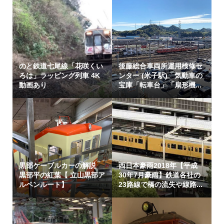
のと鉄道七尾線「花咲くい
後藤総合車両所運用検修セ
ろは」ラッピング列車 4K
ンター (米子駅) 気動車の
動画あり
宝庫「転車台」「扇形機...
黒部ケーブルカーの解説
西日本豪雨2018年【平成
黒部平の紅葉【 立山黒部ア
30年7月豪雨】鉄道各社の
ルペンルート】
23路線で橋の流失や線路...