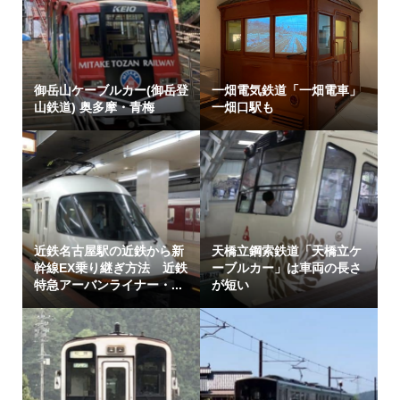
御岳山ケーブルカー(御岳登
一畑電気鉄道「一畑電車」
山鉄道) 奥多摩・青梅
一畑口駅も
近鉄名古屋駅の近鉄から新
天橋立鋼索鉄道「天橋立ケ
幹線EX乗り継ぎ方法 近鉄
ーブルカー」は車両の長さ
特急アーバンライナー・...
が短い