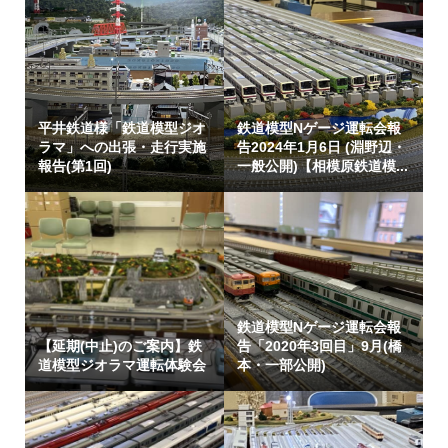
平井鉄道様「鉄道模型ジオ
鉄道模型Nゲージ運転会報
ラマ」への出張・走行実施
告2024年1月6日 (淵野辺・
報告(第1回)
一般公開)【相模原鉄道模...
鉄道模型Nゲージ運転会報
【延期(中止)のご案内】鉄
告「2020年3回目」9月(橋
道模型ジオラマ運転体験会
本・一部公開)