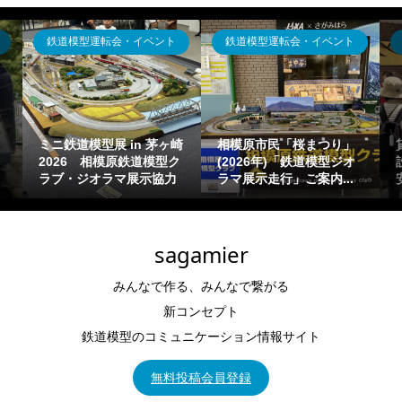
ジオラマ出張貸出
ジオラマ出張貸出
貸出可能ジオラマ(運搬・
体験運転走行型～鉄道模
設置タイプ)の概要一覧目
型イベント設営「ジオラ
安【鉄道模型Nゲージ出...
マ走行」「お祭り向け...
sagamier
みんなで作る、みんなで繋がる
新コンセプト
鉄道模型のコミュニケーション情報サイト
無料投稿会員登録