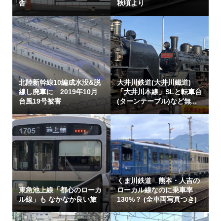
舎
秋頃より
北陸新幹線10編成水没&脱
大井川鉄道(大井川鐵道)
線し廃車に 2019年10月
「大井川本線」SLと転車台
台風19号被害
(ターンテーブル)など無...
くま川鉄道 熊本・人吉の
東急池上線「都心のローカ
ローカル線なのに乗車率
ル線」も なかなか良い旅
130%？ (全車両写真つき)