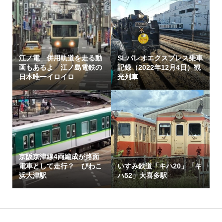
江ノ電 併用軌道を走る動
SLパレオエクスプレス乗車
画もあるよ 江ノ島電鉄の
記録（2022年12月4日）観
日本唯一イロイロ
光列車
京阪京津線4両編成が路面
電車として走行？ びわこ
いすみ鉄道「キハ20」「キ
浜大津駅
ハ52」大喜多駅