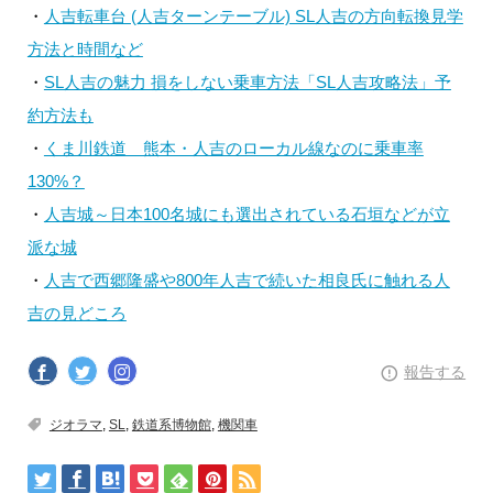
・
人吉転車台 (人吉ターンテーブル) SL人吉の方向転換見学
方法と時間など
・
SL人吉の魅力 損をしない乗車方法「SL人吉攻略法」予
約方法も
・
くま川鉄道 熊本・人吉のローカル線なのに乗車率
130%？
・
人吉城～日本100名城にも選出されている石垣などが立
派な城
・
人吉で西郷隆盛や800年人吉で続いた相良氏に触れる人
吉の見どころ
報告する
ジオラマ
,
SL
,
鉄道系博物館
,
機関車