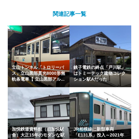
関連記事一覧
立山トンネル「トロリーバ
銚子電鉄の終点「戸川駅」
ス」立山黒部貫光8000形無
はトミーテック建物コレク
軌条電車【 立山黒部アル...
ション駅Aだった
加悦鉄道資料館（旧加悦駅
JR相模線に新型車両
舎）大正15年のモダンな駅
「E131系」投入～2021年