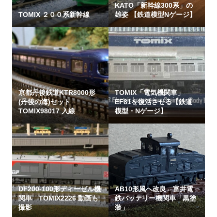
KATO「新幹線300系」の
TOMIX ２００系新幹線
雄姿 【鉄道模型Nゲージ】
京都丹後鉄道KTR8000形
TOMIX「電気機関車」
(丹後の海)セット
EF81を復活させる【鉄道
TOMIX98017 入線
模型・Nゲージ】
DF200-100形ディーゼル機
AB10形風へ改良←富井電
関車 TOMIX2226 動画も
鉄バッテリー機関車「黒塗
撮影
装」