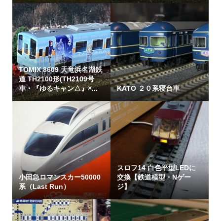
TOMIX 8609 天竜浜名湖鉄
道 TH2100形(TH2109号
車・『ゆるキャン△』×...
KATO ２０系寝台車
スロフ14 白色平型LEDに
小田急ロマンスカー50000
交換【鉄道模型・Nゲー
系（Last Run）
ジ】