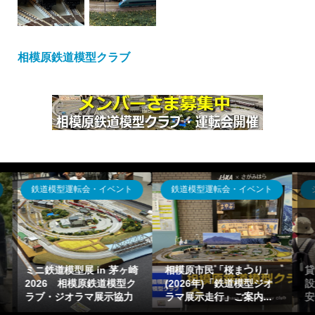
相模原鉄道模型クラブ
ジオラマ出張貸出
ジオラマ出張貸出
貸出可能ジオラマ(運搬・
体験運転走行型～鉄道模
設置タイプ)の概要一覧目
型イベント設営「ジオラ
安【鉄道模型Nゲージ出...
マ走行」「お祭り向け...