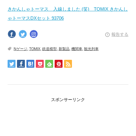
きかんしゃトーマス 入線しました (笑) TOMIX きかんし
ゃトーマスDXセット 93706
報告する
Nゲージ
,
TOMIX
,
鉄道模型
,
新製品
,
機関車
,
観光列車
スポンサーリンク