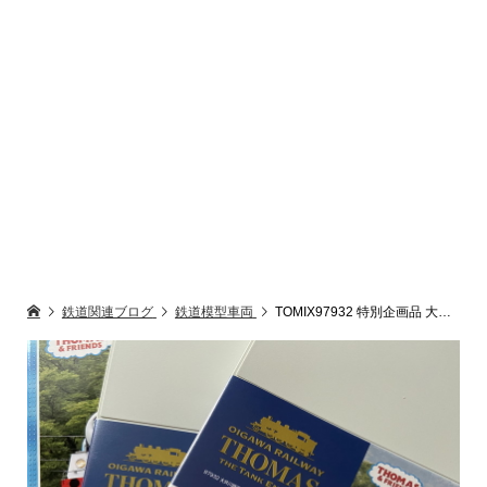
鉄道関連ブログ
鉄道模型車両
TOMIX97932 特別企画品 大井川鐵道 きかんしゃトーマス号セット 入線しました感想