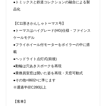
●トミックスと鉄道コレクションの融合による製
品化
【C11形きかんしゃトーマス号】
●トーマスはハイグレード(HG)仕様・ファインス
ケールモデル
●フライホイール付モーターをボイラーの中に搭
載
●ヘッドライト点灯式(前後)
●動輪は穴あきスポークを再現
●乗務員室窓は開いた姿を再現・天窓可動式
●その他<8602>に準じます
※通過半径C280以上
【客車】