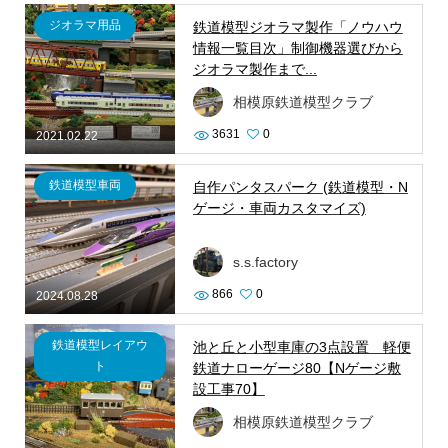
ジオラマ用品
鉄道模型ジオラマ製作「ノウハウ
情報一覧目次」制御機器選びから
ジオラマ製作まで...
相模原鉄道模型クラブ
3631
0
2021.02.22
鉄道模型車両
自作パンタスパーク (鉄道模型・N
ゲージ・車両カスタマイズ)
s.s.factory
866
0
2024.08.28
鉄道模型レイアウ
池と丘と小型車庫の3点設置 軽便
ト
鉄道ナローゲージ80【Nゲージ敷
設工事70】
相模原鉄道模型クラブ