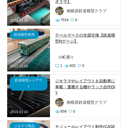
オラマ】
相模原鉄道模型クラブ
7524
0
2018.03.18
鉄道模型車両
テールマークの光源交換【鉄道模
型Nゲージ】
小町通り
1
602
0
2022.10.06
鉄道模型レイアウ
ジオラマやレイアウトを自動車に
ト
車載・運搬する棚やラック自作DI
Y
相模原鉄道模型クラブ
658
0
2019.01.10
ジオラマ用品
モジュールレイアウト制作(CASE