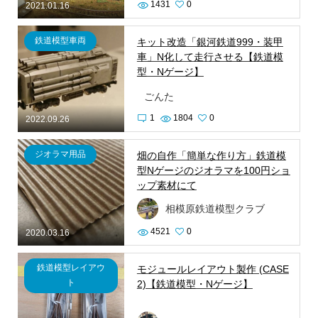
1431
0
2021.01.16
鉄道模型車両
キット改造「銀河鉄道999・装甲
車」N化して走行させる【鉄道模
型・Nゲージ】
ごんた
1
1804
0
2022.09.26
ジオラマ用品
畑の自作「簡単な作り方」鉄道模
型Nゲージのジオラマを100円ショ
ップ素材にて
相模原鉄道模型クラブ
4521
0
2020.03.16
鉄道模型レイアウ
モジュールレイアウト製作 (CASE
ト
2)【鉄道模型・Nゲージ】