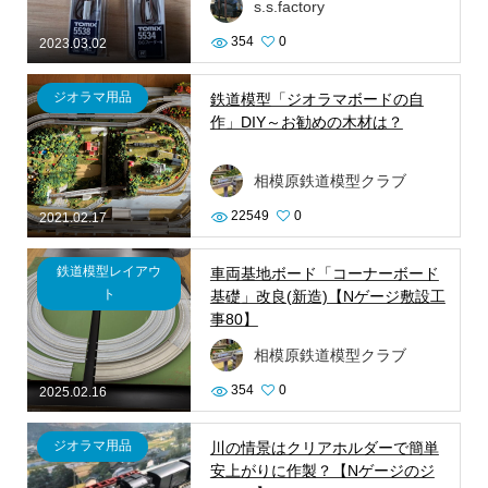
s.s.factory
354
0
2023.03.02
ジオラマ用品
鉄道模型「ジオラマボードの自
作」DIY～お勧めの木材は？
相模原鉄道模型クラブ
22549
0
2021.02.17
鉄道模型レイアウ
車両基地ボード「コーナーボード
ト
基礎」改良(新造)【Nゲージ敷設工
事80】
相模原鉄道模型クラブ
354
0
2025.02.16
ジオラマ用品
川の情景はクリアホルダーで簡単
安上がりに作製？【Nゲージのジ