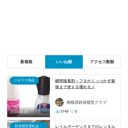
新着順
いいね順
アクセス数順
ジオラマ用品
瞬間接着剤～フタがくっつかず最
後まで使える優れモノ
相模原鉄道模型クラブ
3749
0
2018.03.24
鉄道模型運転会・
レイルガーデンさまでのレンタル