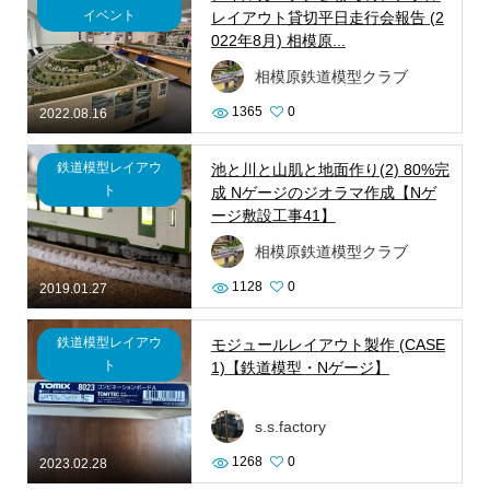
イベント
レイアウト貸切平日走行会報告 (2
022年8月) 相模原...
相模原鉄道模型クラブ
1365
0
2022.08.16
鉄道模型レイアウ
池と川と山肌と地面作り(2) 80%完
ト
成 Nゲージのジオラマ作成【Nゲ
ージ敷設工事41】
相模原鉄道模型クラブ
1128
0
2019.01.27
鉄道模型レイアウ
モジュールレイアウト製作 (CASE
ト
1)【鉄道模型・Nゲージ】
s.s.factory
1268
0
2023.02.28