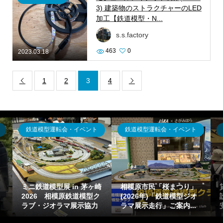
3) 建築物のストラクチャーのLED
加工【鉄道模型・N...
s.s.factory
463
0
2023.03.18
1
2
3
4


鉄道模型運転会・イベント
鉄道模型運転会・イベント
ミニ鉄道模型展 in 茅ヶ崎
相模原市民「桜まつり」
2026 相模原鉄道模型ク
(2026年)「鉄道模型ジオ
ラブ・ジオラマ展示協力
ラマ展示走行」ご案内...