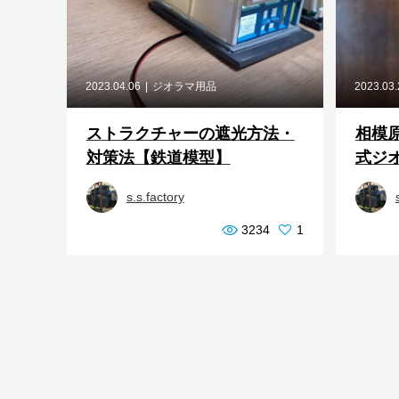
2023.04.06
ジオラマ用品
2023.03
ストラクチャーの遮光方法・
相模
対策法【鉄道模型】
式ジオ
s.s.factory
3234
1