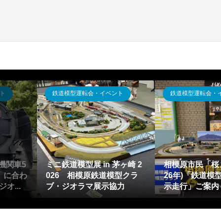
鉄道模型運転会・イベント
鉄道模型レイアウ
アウト
鉄道模型Nゲージ運転会(ジ
リニアライナー
M2」
オラマ教室含む)報告2026年
アを用いたジオ
ン】
1月～12月・(神奈川県)相...
アウト構想・考案