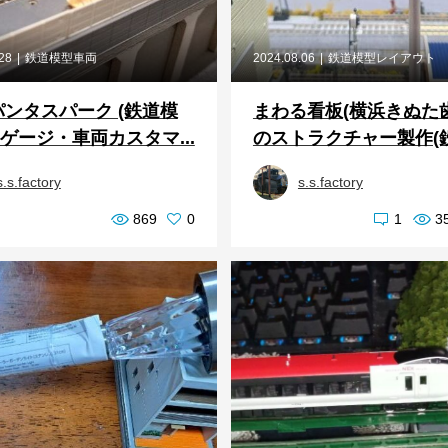
.28
鉄道模型車両
2024.08.06
鉄道模型レイアウト
ンタスパーク (鉄道模
まわる看板(横浜きぬた
ゲージ・車両カスタマ...
のストラクチャー製作(鉄道
s.s.factory
s.s.factory
869
0
1
3