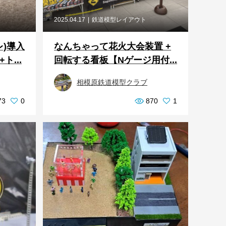
2025.04.17
鉄道模型レイアウト
レ)導入
なんちゃって花火大会装置 +
ト...
回転する看板【Nゲージ用付...
相模原鉄道模型クラブ
73
0
870
1