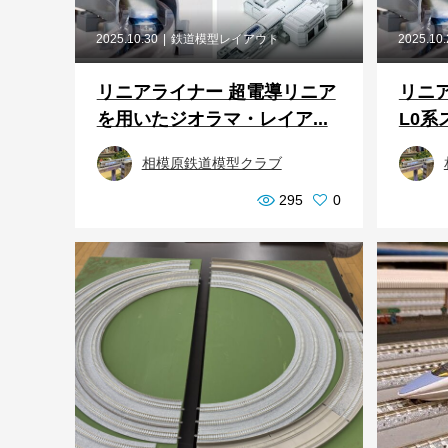
2025.10.30
鉄道模型レイアウト
2025.10
リニアライナー 超電導リニア
リニ
を用いたジオラマ・レイア...
L0系
相模原鉄道模型クラブ
295
0