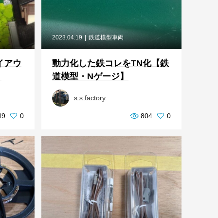
2023.04.19
鉄道模型車両
イアウ
動力化した鉄コレをTN化【鉄
）
道模型・Nゲージ】
s.s.factory
49
0
804
0