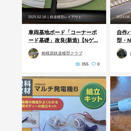
2025.02.16
鉄道模型レイアウト
2024.08
車両基地ボード「コーナーボ
自作パ
ード基礎」改良(新造)【Nゲ...
型・N
相模原鉄道模型クラブ
355
0