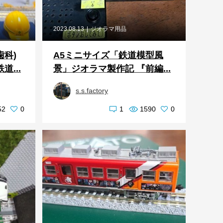
2023.08.13
ジオラマ用品
歯科)
A5ミニサイズ「鉄道模型風
...
景」ジオラマ製作記 『前編...
s.s.factory
52
0
1
1590
0