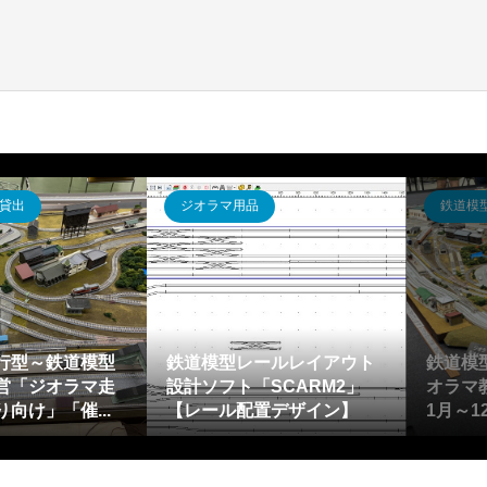
貸出
鉄道模型運転会・イベント
鉄道模
ベント(鉄道系お
鹿沼公園「D52蒸気機関車5
ミニ鉄道
にジオラマ出張展
0周年記念イベント」に合わ
026
円から神奈川...
せて鉄道模型ミニ・ジオ...
ブ・ジ