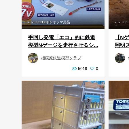
2023.08.12
ジオラマ用品
2023.06
手回し発電「エコ」的に鉄道
【Nゲ
模型Nゲージを走行させるシ...
照明ス
相模原鉄道模型クラブ
5019
0