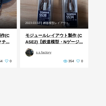
2023.03.02
鉄道模型レイアウト
作(C
モジュールレイアウト製作 (C
チ...
ASE2)【鉄道模型・Nゲージ...
s.s.factory
64
0
354
0