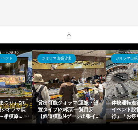
ト
鉄道模型レイアウト
ジオラマ出張
 超電導リニ
リニアライナー 超電導リニ
鉄道模型イ
ラマ・レイ
アL0系スペシャルセット～
祭り催事)
から仮...
バッテリー交換(電池交換)...
示～平日4万