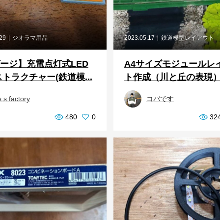
.29
ジオラマ用品
2023.05.17
鉄道模型レイアウト
ージ】充電点灯式LED
A4サイズモジュールレ
トラクチャー(鉄道模...
ト作成（川と丘の表現
s.s.factory
コバです
480
0
32