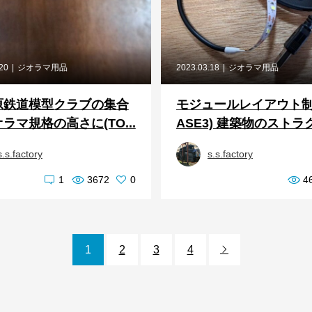
.20
ジオラマ用品
2023.03.18
ジオラマ用品
原鉄道模型クラブの集合
モジュールレイアウト制
ラマ規格の高さに(TO...
ASE3) 建築物のストラク
s.s.factory
s.s.factory
1
3672
0
4
1
2
3
4
