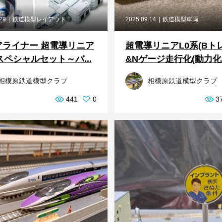
.29
鉄道模型レイアウト
2025.09.14
鉄道模型車両
アライナー 超電導リニア
超電導リニアL0系(Bト
スペシャルセット～バ...
&Nゲージ走行化(動力化+
相模原鉄道模型クラブ
相模原鉄道模型クラブ
441
0
3