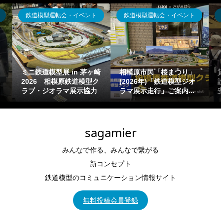
ジオラマ出張貸出
ジオラマ出張貸出
貸出可能ジオラマ(運搬・
体験運転走行型～鉄道模
設置タイプ)の概要一覧目
型イベント設営「ジオラ
安【鉄道模型Nゲージ出...
マ走行」「お祭り向け...
sagamier
みんなで作る、みんなで繋がる
新コンセプト
鉄道模型のコミュニケーション情報サイト
無料投稿会員登録