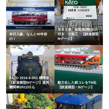
６８３系 前面扉(開)ホロ
本日入線、なんと40年前
付き 小加工 【鉄道模型
の！
Nゲージ】
KATO 2016-9 D51 標準形
【鉄道模型Nゲージ】蒸気
動力化した鉄コレをTN化
機関車D51231も
【鉄道模型・Nゲージ】