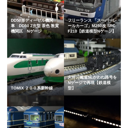
DD50形ディーゼル機関
フリーランス 「スーパーレ
車 DD50 2次型 茶色 敦賀
ールカーゴ」M250改 SRC
機関区 Nゲージ
F210【鉄道模型Nゲージ】
大井川鐵道SLかわね路号を
Nゲージで再現【鉄道模
TOMIX ２００系新幹線
型】