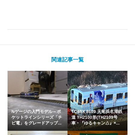
関連記事一覧
Nゲージの入門モデル～ポ
TOMIX 8609 天竜浜名湖鉄
ケットラインシリーズ「チ
道 TH2100形(TH2109号
ビ電」をグレードアップ...
車・『ゆるキャン△』×...