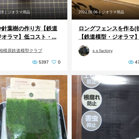
.29
ジオラマ用品
2022.08.06
ジオラマ用品
や針葉樹の作り方【鉄道
ロングフェンスを作る(
オラマ】低コスト・...
【鉄道模型・ジオラマ
相模原鉄道模型クラブ
s.s.factory
5397
0
4