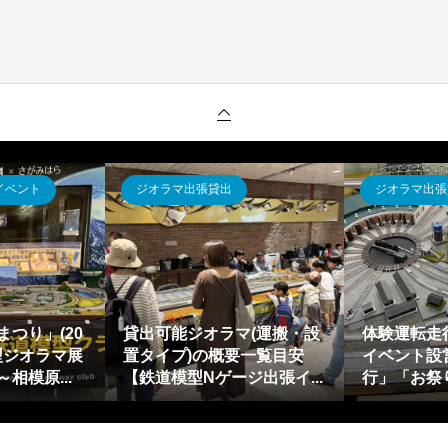
イベント
ジオラマ出張貸出
ジオラマ出張
つり」(20
貸出可能ジオラマ(運搬・設
体験運転走
型ジオラマ展
置タイプ)の概要一覧目安
イベント設
相模原...
【鉄道模型Nゲージ出張イ...
行」「お祭り