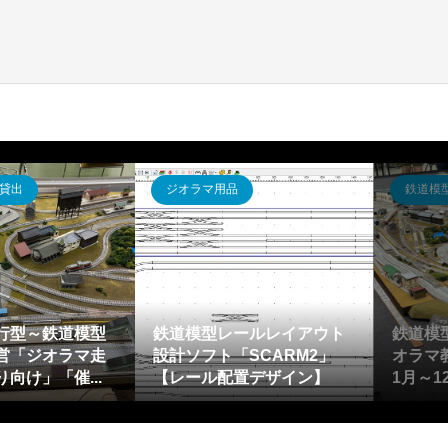
貸出
ジオラマ用品
鉄道模
行型～鉄道模型
鉄道模型レールレイアウト
鉄道模
営「ジオラマ走
設計ソフト「SCARM2」
オラマ教
向け」「催...
【レール配置デザイン】
1月～1