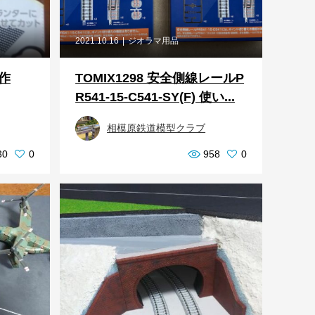
2021.10.16
ジオラマ用品
作
TOMIX1298 安全側線レールP
R541-15-C541-SY(F) 使い...
相模原鉄道模型クラブ
30
0
958
0