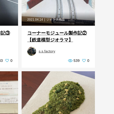
2021.04.14
ジオラマ用品
作記③
コーナーモジュール製作記②
【鉄道模型ジオラマ】
s.s.factory
33
0
539
0