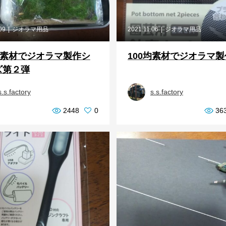
09
ジオラマ用品
2021.11.06
ジオラマ用品
均素材でジオラマ製作シ
100均素材でジオラマ製
ズ第２弾
s.s.factory
s.s.factory
2448
0
36