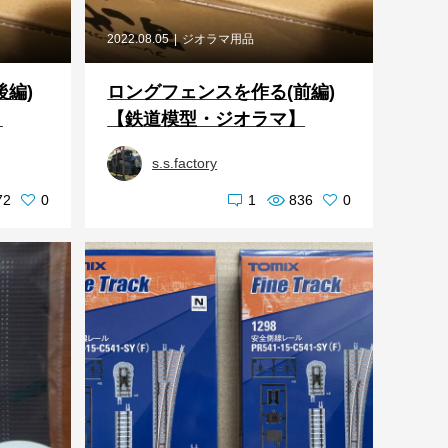
2022.08.05
ジオラマ用品
後編)
ロングフェンスを作る(前編)
】
【鉄道模型・ジオラマ】
s.s.factory
72
0
1
836
0