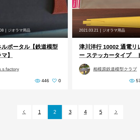
.08
ジオラマ用品
2021.03.21
ジオラマ用品
ネルポータル【鉄道模型
津川洋行 10002 通電
ラマ】
ー ステッカータイプ トミ
s.s.factory
相模原鉄道模型クラブ
446
0
5
1
2
3
4
5

