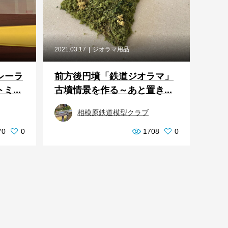
2021.03.17
ジオラマ用品
リレーラ
前方後円墳「鉄道ジオラマ」
...
古墳情景を作る～あと置き...
相模原鉄道模型クラブ
70
0
1708
0