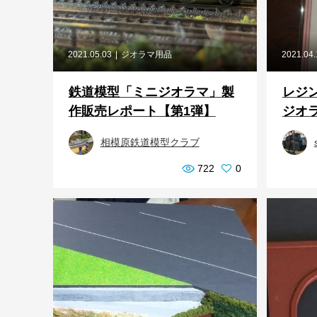
2021.05.03
ジオラマ用品
2021.04
鉄道模型「ミニジオラマ」製
レジ
作販売レポート【第1弾】
ジオ
相模原鉄道模型クラブ
722
0