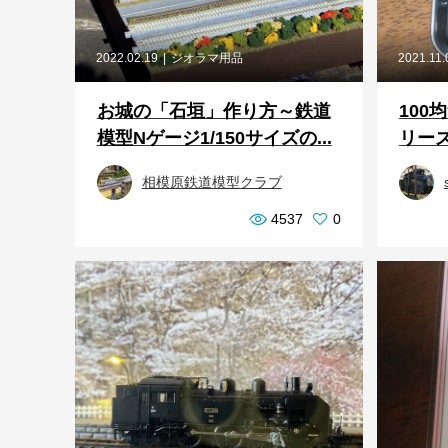
2022.02.19
ジオラマ用品
2021.11.
お城の「石垣」作り方～鉄道
100
模型Nゲージ1/150サイズの...
リー
相模原鉄道模型クラブ
4537
0