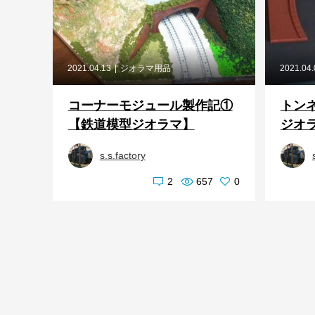
2021.04.13
ジオラマ用品
2021.04
コーナーモジュール製作記①
トン
【鉄道模型ジオラマ】
ジオ
s.s.factory
2
657
0