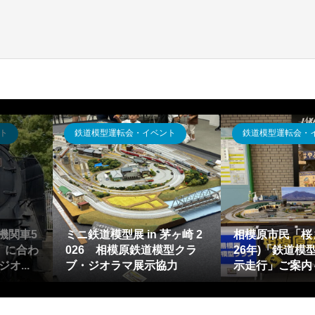
ト
鉄道模型運転会・イベント
鉄道模型運転会・
機関車5
ミニ鉄道模型展 in 茅ヶ崎 2
相模原市民「桜ま
」に合わ
026 相模原鉄道模型クラ
26年)「鉄道模
オ...
ブ・ジオラマ展示協力
示走行」ご案内～