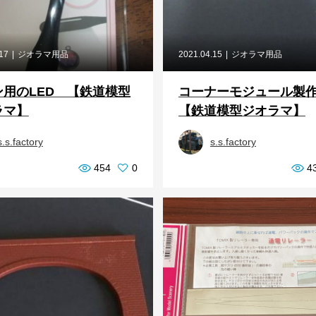
.17
ジオラマ用品
2021.04.15
ジオラマ用品
ン用のLED 【鉄道模型
コーナーモジュール製
ラマ】
【鉄道模型ジオラマ】
s.s.factory
s.s.factory
454
0
4