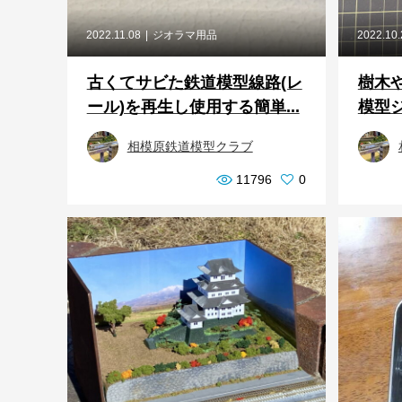
2022.11.08
ジオラマ用品
2022.10
古くてサビた鉄道模型線路(レ
樹木
ール)を再生し使用する簡単...
模型ジ
相模原鉄道模型クラブ
11796
0