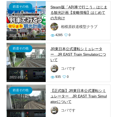
鉄道その他
Steam版「A列車で行こう」はじま
る観光計画【攻略情報】はじめて
の方向け
相模原鉄道模型クラブ
4285
0
2021.11.27
鉄道その他
JR東日本公式運転シミュレータ
ー JR EAST Train Simulatorにつ
いて
コバです
935
0
2022.10.17
鉄道その他
【正式版】JR東日本公式運転シミ
ュレーター JR EAST Train Simul
atorについて
コバです