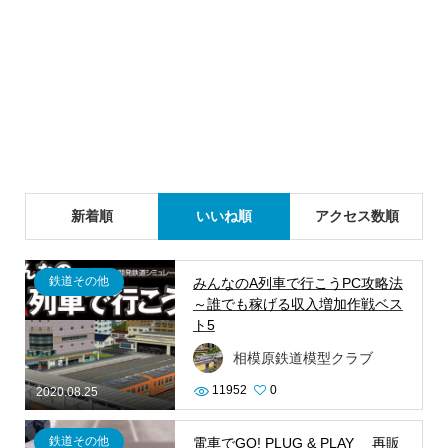
新着順
いいね順
アクセス数順
鉄道その他
みんなのA列車で行こうPC攻略法
～誰でも稼げる収入増加作戦ベス
ト5
相模原鉄道模型クラブ
11952
0
2020.08.25
鉄道その他
電車でGO! PLUG & PLAY 再販