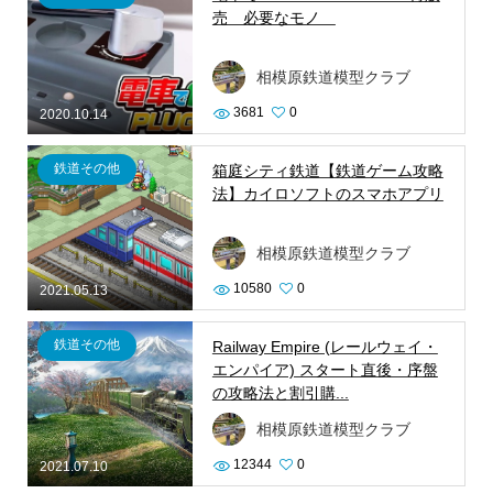
売 必要なモノ
相模原鉄道模型クラブ
3681
0
2020.10.14
鉄道その他
箱庭シティ鉄道【鉄道ゲーム攻略
法】カイロソフトのスマホアプリ
相模原鉄道模型クラブ
10580
0
2021.05.13
鉄道その他
Railway Empire (レールウェイ・
エンパイア) スタート直後・序盤
の攻略法と割引購...
相模原鉄道模型クラブ
12344
0
2021.07.10