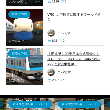
1126
0
2022.12.31
鉄道その他
VRChatで鉄道に関するワールド巡
り
コバです
805
0
2023.04.02
鉄道その他
【正式版】JR東日本公式運転シミ
ュレーター JR EAST Train Simul
atorに京浜東北線...
コバです
2507
0
2023.08.01
鉄道模型運転会・イベント
鉄道模型運転会・イベント